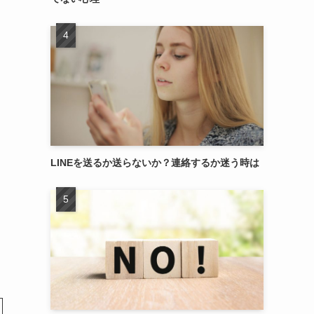
LINEを送るか送らないか？連絡するか迷う時は