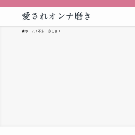
ホーム
不安・寂しさ