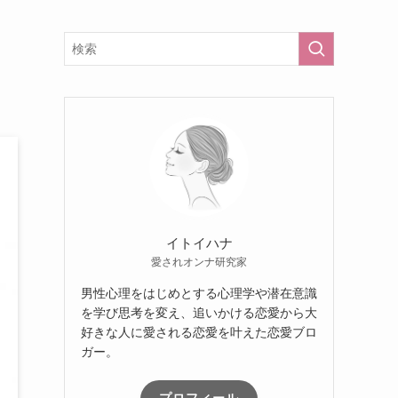
イトイハナ
愛されオンナ研究家
男性心理をはじめとする心理学や潜在意識
を学び思考を変え、追いかける恋愛から大
好きな人に愛される恋愛を叶えた恋愛ブロ
ガー。