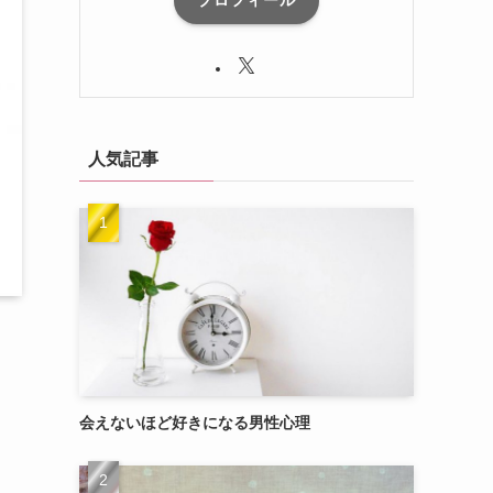
プロフィール
人気記事
会えないほど好きになる男性心理