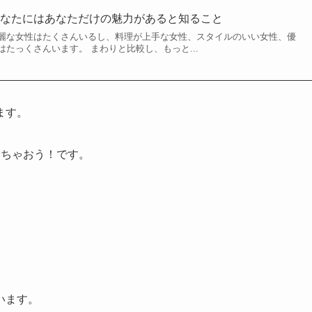
あなたにはあなただけの魅力があると知ること
麗な女性はたくさんいるし、料理が上手な女性、スタイルのいい女性、優
たっくさんいます。 まわりと比較し、もっと...
ます。
っちゃおう！です。
います。