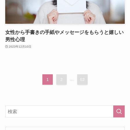
女性から手書きの手紙やメッセージをもらうと嬉しい
男性心理
2023年12月10日
1
2
...
62