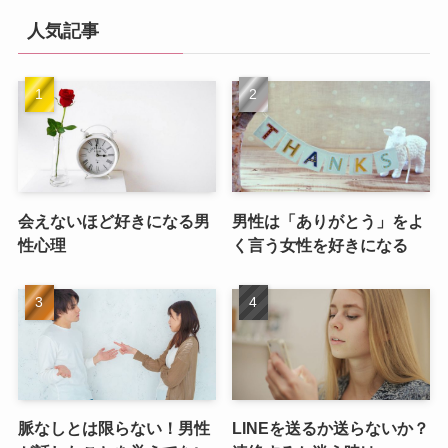
人気記事
会えないほど好きになる男
男性は「ありがとう」をよ
性心理
く言う女性を好きになる
脈なしとは限らない！男性
LINEを送るか送らないか？