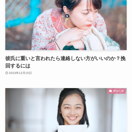
彼氏に重いと言われたら連絡しない方がいいのか？挽
回するには
2023年12月15日
男性心理