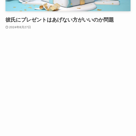
彼氏にプレゼントはあげない方がいいのか問題
2024年8月27日