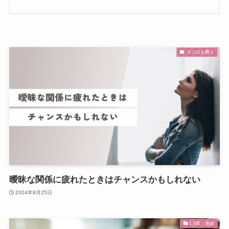
ココロを磨く
曖昧な関係に疲れたときはチャンスかもしれない
2024年9月25日
LINE・連絡