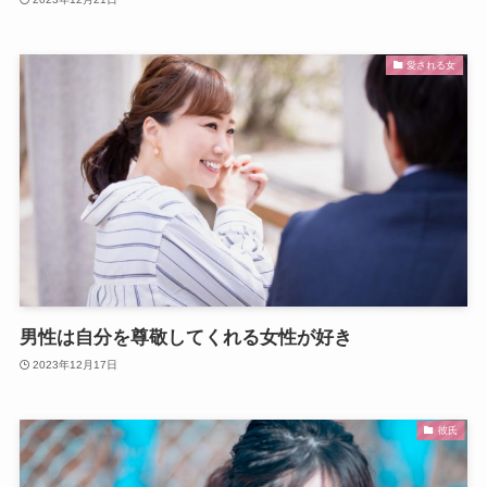
愛される女
男性は自分を尊敬してくれる女性が好き
2023年12月17日
彼氏