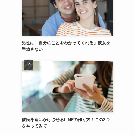
男性は「自分のことをわかってくれる」彼女を
手放さない
彼氏を追いかけさせるLINEの作り方！この3つ
をやってみて