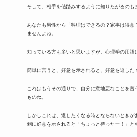
そして、相手を値踏みするように知りたがるのも
あなたも男性から「料理はできるの？家事は得意
ませんよね。
知っている方も多いと思いますが、心理学の用語
簡単に言うと、好意を示されると、好意を返した
これはもうその通りで、自分に意地悪なことを言
ものね。
しかしこれは、返したくなる時とならないときが
剰に好意を示されると「ちょっと待ったー！」と