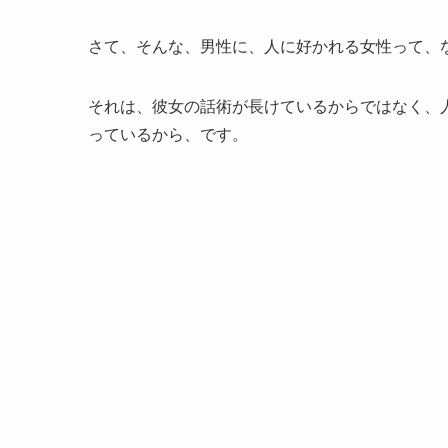
さて、そんな、男性に、人に好かれる女性って、
それは、彼女の話術が長けているからではなく、
っているから、です。