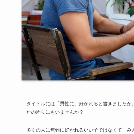
タイトルには「男性に」好かれると書きましたが
たの周りにもいませんか？
多くの人に無難に好かれるいい子ではなくて、み