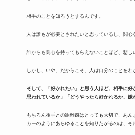
相手のことを知ろうとするんです。
人は誰もが必要とされたいと思っているし、関心
誰からも関心を持ってもらえないことほど、悲し
しかし、いや、だからこそ、人は自分のことをわ
そして、「好かれたい」と思う人ほど、相手に好
思われているか」「どうやったら好かれるか、嫌
もちろん相手との距離感はとっても大切で、あん
カーのようにあらゆることを知りたがるのは、そ