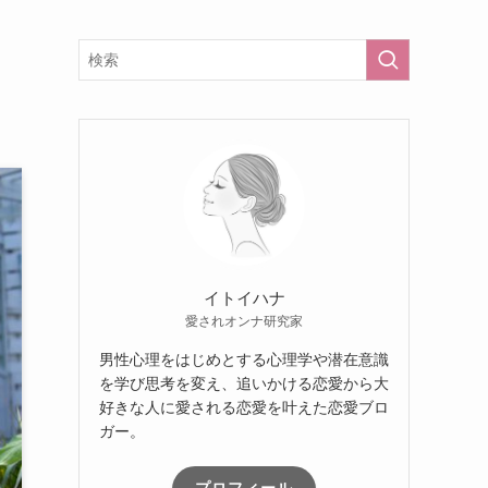
イトイハナ
愛されオンナ研究家
男性心理をはじめとする心理学や潜在意識
を学び思考を変え、追いかける恋愛から大
好きな人に愛される恋愛を叶えた恋愛ブロ
ガー。