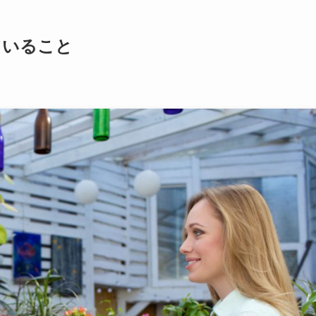
ていること