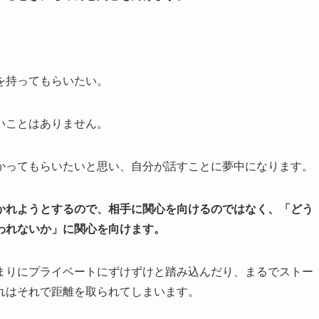
を持ってもらいたい。
いことはありません。
かってもらいたいと思い、自分が話すことに夢中になります。
かれようとするので、相手に関心を向けるのではなく、「どう
われないか」に関心を向けます。
まりにプライベートにずけずけと踏み込んだり、まるでストー
れはそれで距離を取られてしまいます。