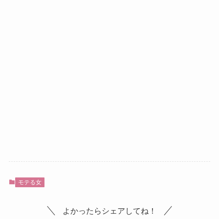
モテる女
よかったらシェアしてね！