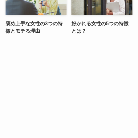
褒め上手な女性の3つの特
好かれる女性の5つの特徴
徴とモテる理由
とは？