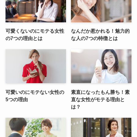
可愛くないのにモテる女性
なんだか惹かれる！魅力的
の7つの理由とは
な人の7つの特徴とは
可愛いのにモテない女性の
素直になったもん勝ち！素
5つの理由
直な女性がモテる理由と
は？