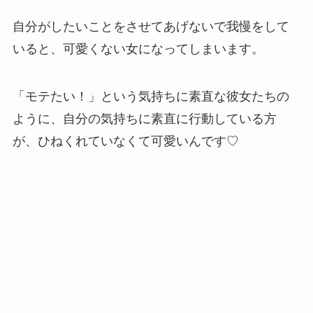
自分がしたいことをさせてあげないで我慢をして
いると、可愛くない女になってしまいます。
「モテたい！」という気持ちに素直な彼女たちの
ように、自分の気持ちに素直に行動している方
が、ひねくれていなくて可愛いんです♡