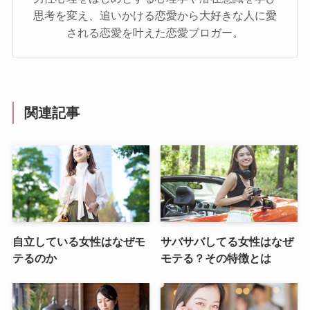
思考を変え、追いかける恋愛から大好きな人に愛
される恋愛を叶えた恋愛ブロガー。
関連記事
自立している女性はなぜモ
サバサバしてる女性はなぜ
テるのか
モテる？その特徴とは