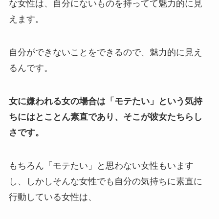
な女性は、自分にないものを持ってて魅力的に見
えます。
自分ができないことをできるので、魅力的に見え
るんです。
女に嫌われる女の場合は「モテたい」という気持
ちにはとことん素直であり、そこが彼女たちらし
さです。
もちろん「モテたい」と思わない女性もいます
し、しかしそんな女性でも自分の気持ちに素直に
行動している女性は、