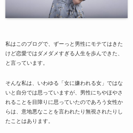
私はこのブログで、ずーっと男性にモテてはきた
けど恋愛ではダメダメすぎる人生を歩んできた、
と言っています。
そんな私は、いわゆる「女に嫌われる女」ではな
いと自分では思っていますが、男性にちやほやさ
れることを目障りに思っていたのであろう女性か
らは、意地悪なことを言われたり無視されたりし
たことはあります。