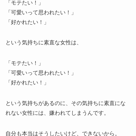
「モテたい！」
「可愛いって思われたい！」
「好かれたい！」
という気持ちに素直な女性は、
「モテたい！」
「可愛いって思われたい！」
「好かれたい！」
という気持ちがあるのに、その気持ちに素直にな
れない女性には、嫌われてしまうんです。
自分も本当はそうしたいけど、できないから。