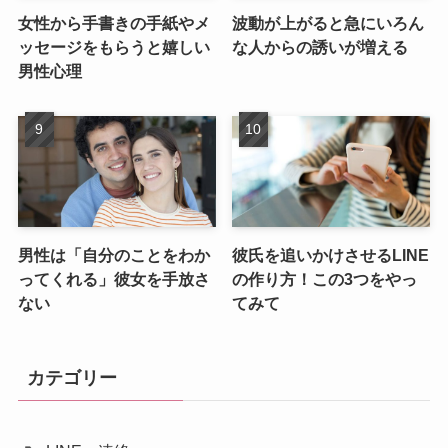
女性から手書きの手紙やメ
波動が上がると急にいろん
ッセージをもらうと嬉しい
な人からの誘いが増える
男性心理
男性は「自分のことをわか
彼氏を追いかけさせるLINE
ってくれる」彼女を手放さ
の作り方！この3つをやっ
ない
てみて
カテゴリー