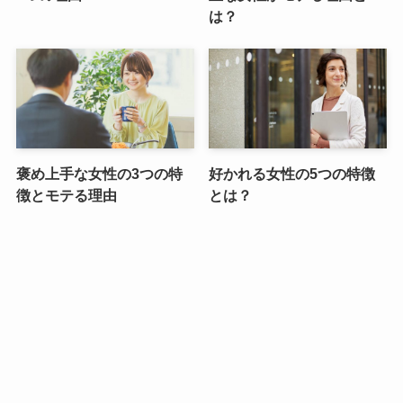
は？
褒め上手な女性の3つの特
好かれる女性の5つの特徴
徴とモテる理由
とは？