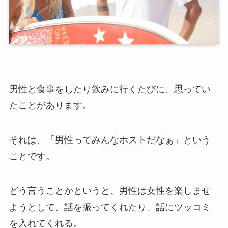
男性と食事をしたり飲みに行くたびに、思ってい
たことがあります。
それは、「男性ってみんなホストだなぁ」という
ことです。
どう言うことかというと、男性は女性を楽しませ
ようとして、話を振ってくれたり、話にツッコミ
を入れてくれる。