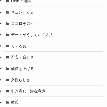
LINE・連絡
キュンとくる
ココロを磨く
デートがうまくいく方法
モテる女
不安・寂しさ
価値を上げる
女性らしさ
引き寄せ・潜在意識
彼氏