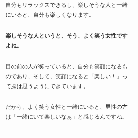
自分もリラックスできるし、楽しそうな人と一緒
にいると、自分も楽しくなります。
楽しそうな人というと、そう、よく笑う女性です
よね。
目の前の人が笑っていると、自分も笑顔になるも
のであり、そして、笑顔になると「楽しい！」っ
て脳は思うようにできています。
だから、よく笑う女性と一緒にいると、男性の方
は「一緒にいて楽しいなぁ」と感じるんですね。