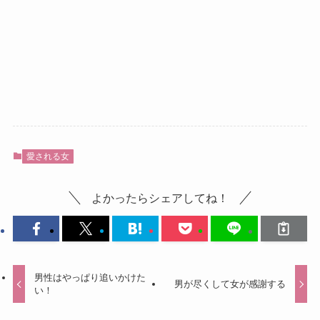
愛される女
よかったらシェアしてね！
男性はやっぱり追いかけた
男が尽くして女が感謝する
い！