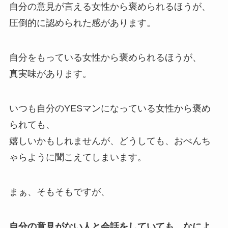
自分の意見が言える女性から褒められるほうが、
圧倒的に認められた感があります。
自分をもっている女性から褒められるほうが、
真実味があります。
いつも自分のYESマンになっている女性から褒め
られても、
嬉しいかもしれませんが、どうしても、おべんち
ゃらように聞こえてしまいます。
まぁ、そもそもですが、
自分の意見がない人と会話をしていても、なによ