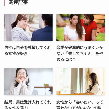
関連記事
男性は自分を尊敬してくれ
恋愛が破滅的にうまくいか
る女性が好き
ない「察してちゃん」をや
めるには？
結局、男は受け入れてくれ
女性から「会いたい」って
る女性を選ぶ
言わない方がいい3つの理