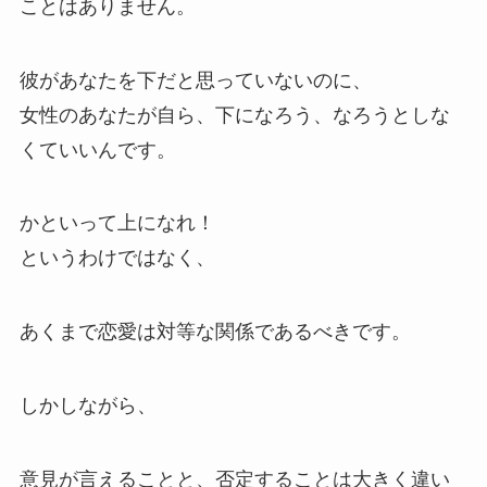
ことはありません。
彼があなたを下だと思っていないのに、
女性のあなたが自ら、下になろう、なろうとしな
くていいんです。
かといって上になれ！
というわけではなく、
あくまで恋愛は対等な関係であるべきです。
しかしながら、
意見が言えることと、否定することは大きく違い