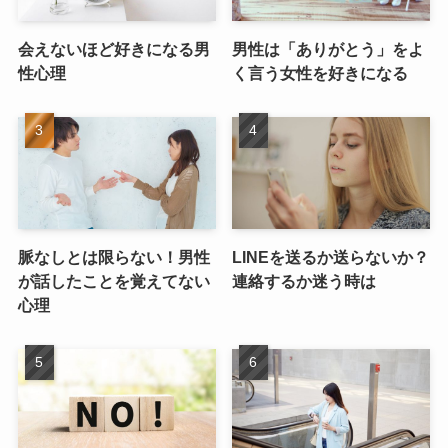
会えないほど好きになる男
男性は「ありがとう」をよ
性心理
く言う女性を好きになる
脈なしとは限らない！男性
LINEを送るか送らないか？
が話したことを覚えてない
連絡するか迷う時は
心理