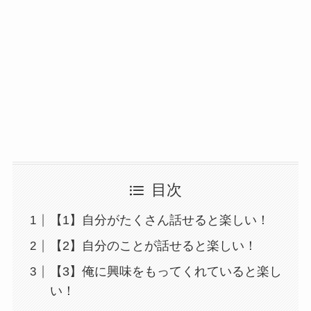
目次
【1】自分がたくさん話せると楽しい！
【2】自分のことが話せると楽しい！
【3】俺に興味をもってくれていると楽し
い！