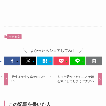
モテる女
よかったらシェアしてね！
男性は女性を幸せにした
もっと若かったら…と年齢
い！
を気にしてしまうアナタへ
この記事を書いた人