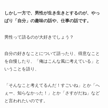
しかし一方で、男性が生き生きとするのが、やっ
ぱり「自分」の趣味の話や、仕事の話です。
男性って語るのが大好きでしょう？
自分の好きなことについて語ったり、得意なこと
を自慢したり、「俺はこんな風に考えている」と
いうことを語り、
「そんなこと考えてるんだ！すごいね」とか「へ
ぇー、知らなかった！」とか「さすがだね」など
と言われたいのです。