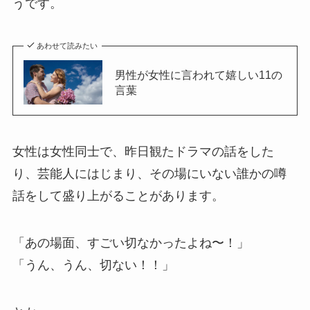
うです。
あわせて読みたい
男性が女性に言われて嬉しい11の
言葉
女性は女性同士で、昨日観たドラマの話をした
り、芸能人にはじまり、その場にいない誰かの噂
話をして盛り上がることがあります。
「あの場面、すごい切なかったよね〜！」
「うん、うん、切ない！！」