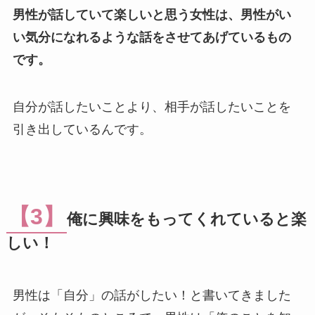
男性が話していて楽しいと思う女性は、男性がい
い気分になれるような話をさせてあげているもの
です。
自分が話したいことより、相手が話したいことを
引き出しているんです。
【3】
俺に興味をもってくれていると楽
しい！
男性は「自分」の話がしたい！と書いてきました