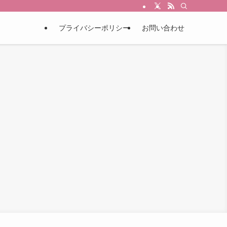
プライバシーポリシー
お問い合わせ