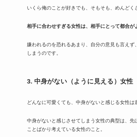
いくら俺のことが好きでも、そもそも、めんどく
相手に合わせすぎる女性は、相手にとって都合が
嫌われるのを恐れるあまり、自分の意見も言えず
しまうのです。
3. 中身がない（ように見える）女性
どんなに可愛くても、中身がないと感じる女性は
中身がないと感じさせてしまう女性の典型は、先
ことばかり考えている女性のこと。