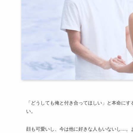
「どうしても俺と付き合ってほしい」と本命にす
い。
顔も可愛いし、今は他に好きな人もいないし…。