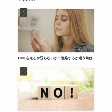
LINEを送るか送らないか？連絡するか迷う時は