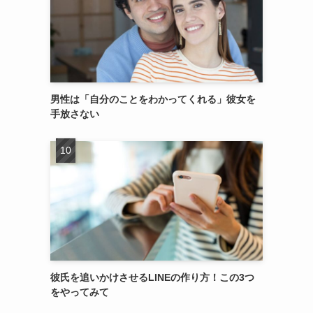
男性は「自分のことをわかってくれる」彼女を
手放さない
彼氏を追いかけさせるLINEの作り方！この3つ
をやってみて