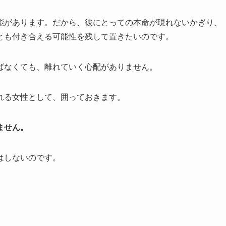
能があります。だから、彼にとっての本命が現れないかぎり、
とも付き合える可能性を残して置きたいのです。
ばなくても、離れていく心配がありません。
れる女性として、囲っておきます。
ません。
はしないのです。