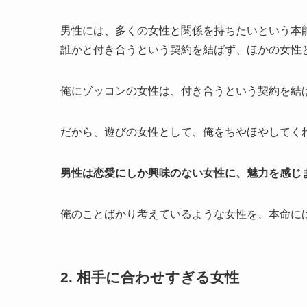
男性には、多くの女性と関係を持ちたいという本
誰かと付き合うという契約を結ばず、ほかの女性
俺にゾッコンの女性は、付き合うという契約を結
だから、遊びの女性として、俺をちやほやしてく
男性は恋愛にしか興味のない女性に、魅力を感じ
俺のことばかり考えているような女性を、本命に
2. 相手に合わせすぎる女性