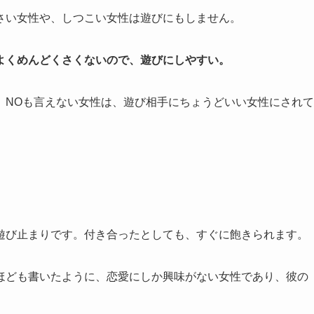
さい女性や、しつこい女性は遊びにもしません。
よくめんどくさくないので、遊びにしやすい。
、NOも言えない女性は、遊び相手にちょうどいい女性にされて
遊び止まりです。付き合ったとしても、すぐに飽きられます。
ほども書いたように、恋愛にしか興味がない女性であり、彼の