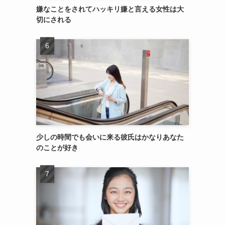
嫌なことをされてハッキリ嫌と言える女性は大
切にされる
少しの時間でも会いに来る彼氏はかなりあなた
のことが好き