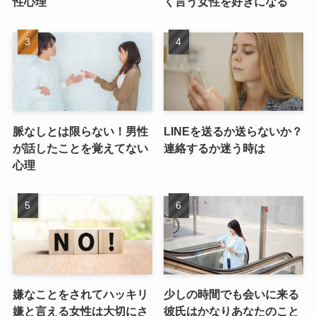
性心理
く言う女性を好きになる
脈なしとは限らない！男性
LINEを送るか送らないか？
が話したことを覚えてない
連絡するか迷う時は
心理
嫌なことをされてハッキリ
少しの時間でも会いに来る
嫌と言える女性は大切にさ
彼氏はかなりあなたのこと