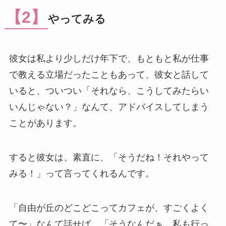
【2】
やってみる
彼女は私より少しだけ年下で、もともと私が仕事
で教える立場だったこともあって、彼女と話して
いると、ついつい「それなら、こうしてみたらい
いんじゃない？」なんて、アドバイスしてしまう
ことがあります。
すると彼女は、素直に、「そうだね！それやって
みる！」って言ってくれるんです。
「自由が丘のどこどこってカフェが、すごくよく
て〜」なんて話せば、「そうなんだぁ、私も行っ