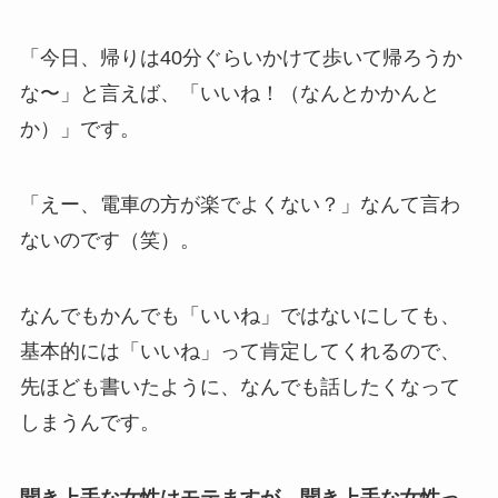
「今日、帰りは40分ぐらいかけて歩いて帰ろうか
な〜」と言えば、「いいね！（なんとかかんと
か）」です。
「えー、電車の方が楽でよくない？」なんて言わ
ないのです（笑）。
なんでもかんでも「いいね」ではないにしても、
基本的には「いいね」って肯定してくれるので、
先ほども書いたように、なんでも話したくなって
しまうんです。
聞き上手な女性はモテますが、聞き上手な女性っ