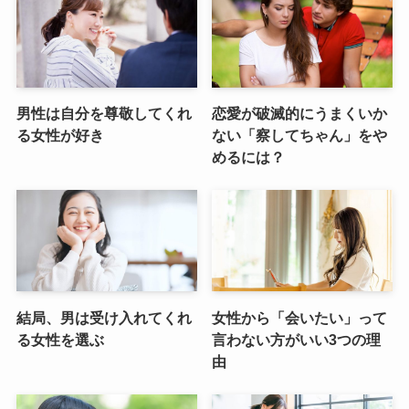
男性は自分を尊敬してくれ
恋愛が破滅的にうまくいか
る女性が好き
ない「察してちゃん」をや
めるには？
結局、男は受け入れてくれ
女性から「会いたい」って
る女性を選ぶ
言わない方がいい3つの理
由