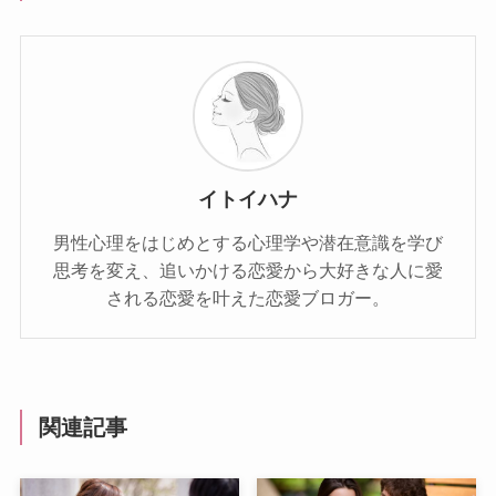
イトイハナ
男性心理をはじめとする心理学や潜在意識を学び
思考を変え、追いかける恋愛から大好きな人に愛
される恋愛を叶えた恋愛ブロガー。
関連記事