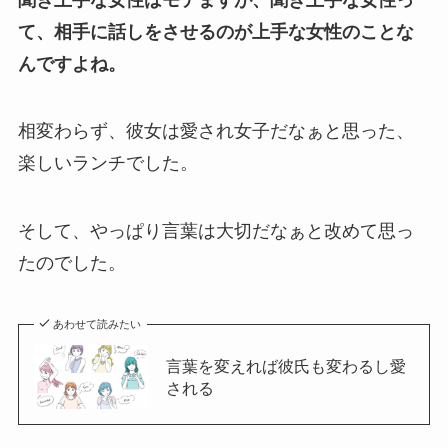
て、相手に話しをさせるのが上手な女性のことな
んですよね。
相変わらず、彼女は愛され女子だなぁと思った、
楽しいランチでした。
そして、やっぱり言葉は大切だなぁと改めて思っ
たのでした。
あわせて読みたい
言葉を変えれば彼氏も変わるし愛
される