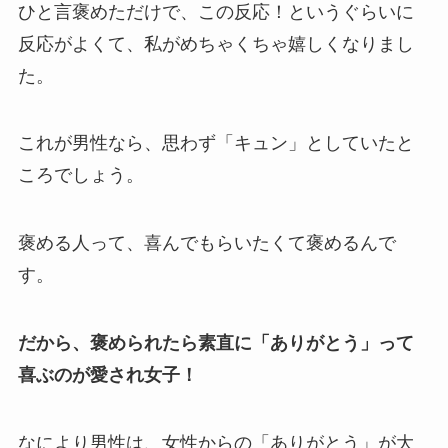
ひと言褒めただけで、この反応！というぐらいに
反応がよくて、私がめちゃくちゃ嬉しくなりまし
た。
これが男性なら、思わず「キュン」としていたと
ころでしょう。
褒める人って、喜んでもらいたくて褒めるんで
す。
だから、褒められたら素直に「ありがとう」って
喜ぶのが愛され女子！
なにより男性は、女性からの「ありがとう」が大