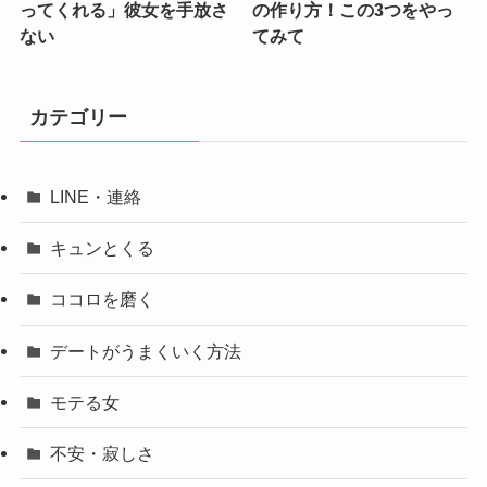
ってくれる」彼女を手放さ
の作り方！この3つをやっ
ない
てみて
カテゴリー
LINE・連絡
キュンとくる
ココロを磨く
デートがうまくいく方法
モテる女
不安・寂しさ