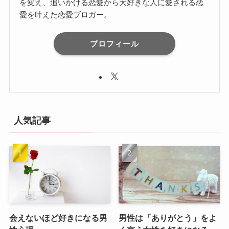
を変え、追いかける恋愛から大好きな人に愛される恋
愛を叶えた恋愛ブロガー。
プロフィール
人気記事
会えないほど好きになる男
男性は「ありがとう」をよ