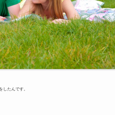
Eをしたんです。