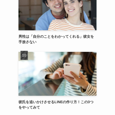
男性は「自分のことをわかってくれる」彼女を
手放さない
彼氏を追いかけさせるLINEの作り方！この3つ
をやってみて