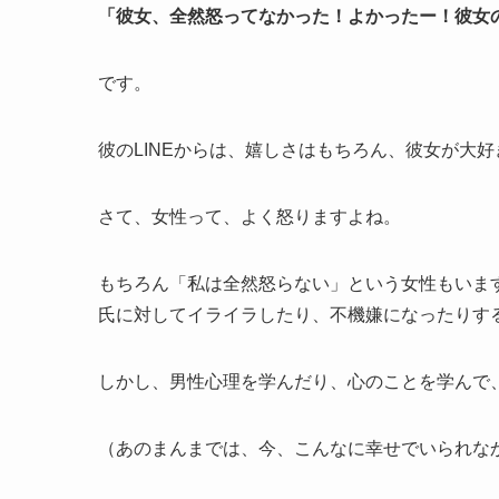
「彼女、全然怒ってなかった！よかったー！彼女
です。
彼のLINEからは、嬉しさはもちろん、彼女が大
さて、女性って、よく怒りますよね。
もちろん「私は全然怒らない」という女性もいま
氏に対してイライラしたり、不機嫌になったりす
しかし、男性心理を学んだり、心のことを学んで
（あのまんまでは、今、こんなに幸せでいられな