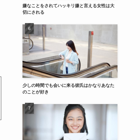
嫌なことをされてハッキリ嫌と言える女性は大
切にされる
少しの時間でも会いに来る彼氏はかなりあなた
のことが好き