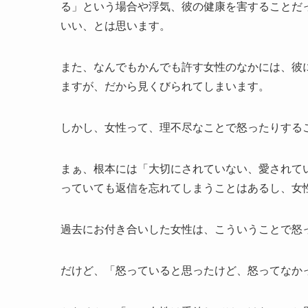
る」という場合や浮気、彼の健康を害することだ
いい、とは思います。
また、なんでもかんでも許す女性のなかには、彼
ますが、だから見くびられてしまいます。
しかし、女性って、理不尽なことで怒ったりする
まぁ、根本には「大切にされていない、愛されて
っていても返信を忘れてしまうことはあるし、女
過去にお付き合いした女性は、こういうことで怒
だけど、「怒っていると思ったけど、怒ってなか