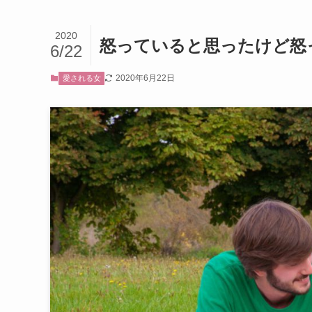
2020
怒っていると思ったけど怒
6/22
2020年6月22日
愛される女