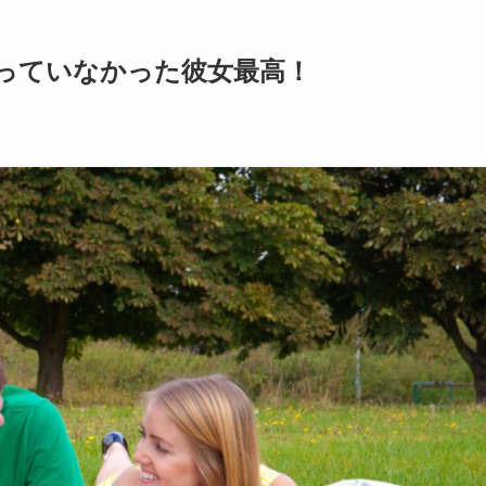
っていなかった彼女最高！