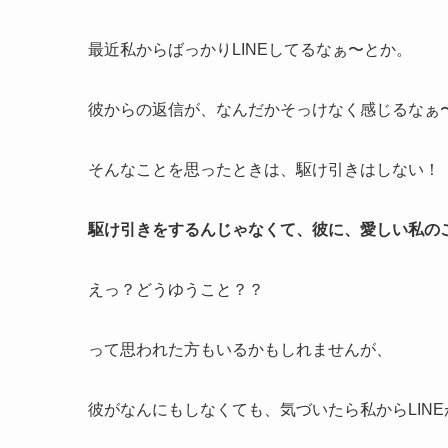
最近私からばっかりLINEしてるなぁ〜とか。
彼からの返信が、なんだかそっけなく感じるなぁ
そんなことを思ったときは、駆け引きはしない！
駆け引きをするんじゃなくて、彼に、愛しい私の
えっ？どうゆうこと？？
って思われた方もいるかもしれませんが、
彼がなんにもしなくても、気づいたら私からLIN