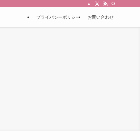
プライバシーポリシー
お問い合わせ