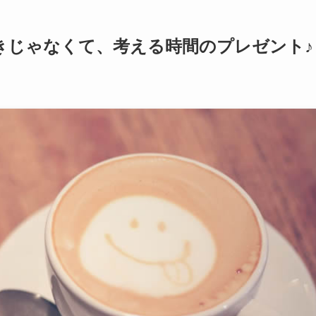
引きじゃなくて、考える時間のプレゼント♪