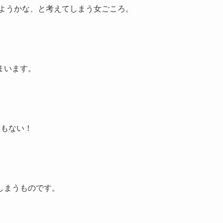
めようかな、と考えてしまう女ごころ。
まいます。
汰もない！
しまうものです。