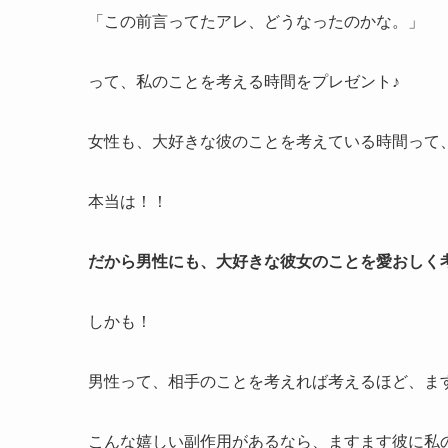
「この前言ってたアレ、どうなったのかな。」
って、私のことを考える時間をプレゼント♪
女性も、大好きな彼のことを考えている時間って
本当は！！
だから男性にも、大好きな彼女のことを愛おしく
しかも！
男性って、相手のことを考えれば考えるほど、ま
こんな嬉しい副作用があるなら、ますます彼に私