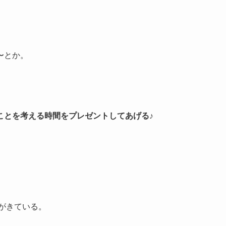
〜とか。
ことを考える時間をプレゼントしてあげる♪
Eがきている。