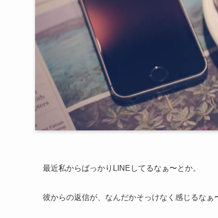
最近私からばっかりLINEしてるなぁ〜とか。
彼からの返信が、なんだかそっけなく感じるなぁ