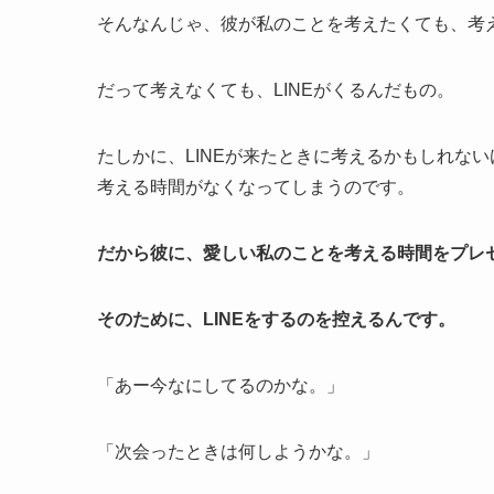
そんなんじゃ、彼が私のことを考えたくても、考
だって考えなくても、LINEがくるんだもの。
たしかに、LINEが来たときに考えるかもしれな
考える時間がなくなってしまうのです。
だから彼に、愛しい私のことを考える時間をプレ
そのために、LINEをするのを控えるんです。
「あー今なにしてるのかな。」
「次会ったときは何しようかな。」