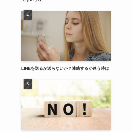
LINEを送るか送らないか？連絡するか迷う時は