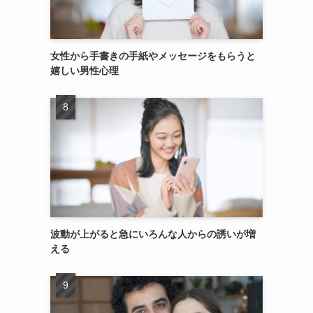
女性から手書きの手紙やメッセージをもらうと
嬉しい男性心理
波動が上がると急にいろんな人からの誘いが増
える