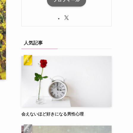
プロフィール
人気記事
会えないほど好きになる男性心理