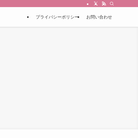
プライバシーポリシー
お問い合わせ