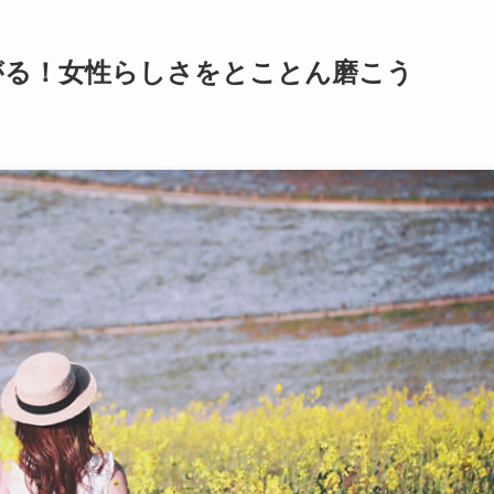
がる！女性らしさをとことん磨こう