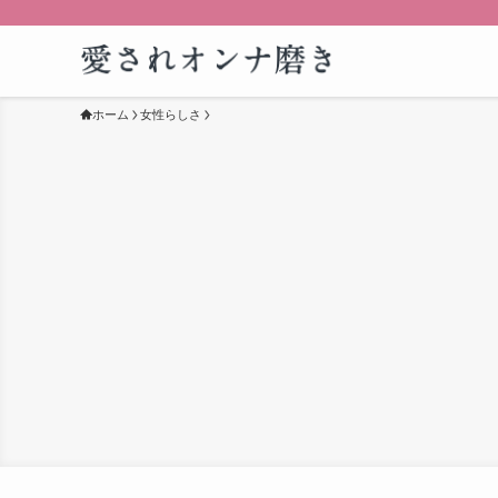
ホーム
女性らしさ