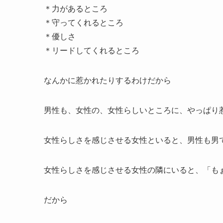
＊力があるところ
＊守ってくれるところ
＊優しさ
＊リードしてくれるところ
なんかに惹かれたりするわけだから
男性も、女性の、女性らしいところに、やっぱり
女性らしさを感じさせる女性といると、男性も男
女性らしさを感じさせる女性の隣にいると、「も
だから