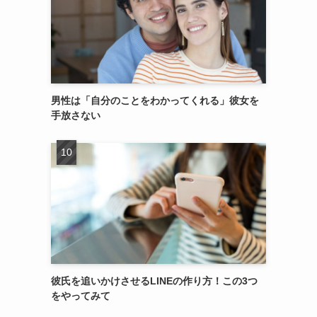
男性は「自分のことをわかってくれる」彼女を
手放さない
彼氏を追いかけさせるLINEの作り方！この3つ
をやってみて