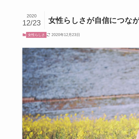
2020
女性らしさが自信につな
12/23
2020年12月23日
女性らしさ