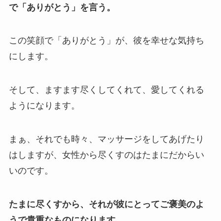
で「ありがとう」を言う。
この笑顔で「ありがとう」が、彼を幸せな気持ち
にします。
そして、ますます尽くしてくれて、愛してくれる
ようになります。
まぁ、それでも時々、マッサージをしてあげたり
はしますが、女性から尽くすのはたまにだからい
いのです。
たまに尽くすから、それが彼にとってご褒美のよ
うで貴重なものになります。