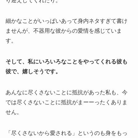
り迎えしてくれたり。
細かなことがいっぱいあって身内ネタすぎて書け
ませんが、不器用な彼からの愛情を感じていま
す。
そして、私にいろいろなことをやってくれる彼も
彼で、嬉しそうです。
あんなに尽くさないことに抵抗があった私も、今
では尽くさないことに抵抗がまーーったくありま
せん。
「尽くさないから愛される」というのも身をもっ