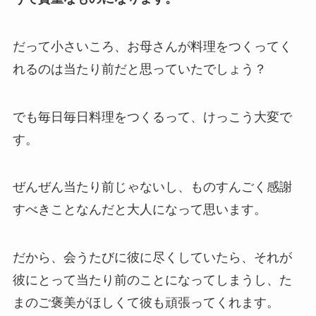
だって小さいころ、お母さんが料理をつくってく
れるのは当たり前だと思っていたでしょう？
でも毎日毎日料理をつくるって、けっこう大変で
す。
ぜんぜん当たり前じゃないし、ものすんごく感謝
すべきことなんだと大人になって思います。
だから、会うたびに彼に尽くしていたら、それが
彼にとって当たり前のことになってしまうし、た
まのご褒美がほしくて彼も頑張ってくれます。