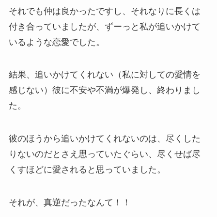
それでも仲は良かったですし、それなりに長くは
付き合っていましたが、ずーっと私が追いかけて
いるような恋愛でした。
結果、追いかけてくれない（私に対しての愛情を
感じない）彼に不安や不満が爆発し、終わりまし
た。
彼のほうから追いかけてくれないのは、尽くした
りないのだとさえ思っていたぐらい、尽くせば尽
くすほどに愛されると思っていました。
それが、真逆だったなんて！！