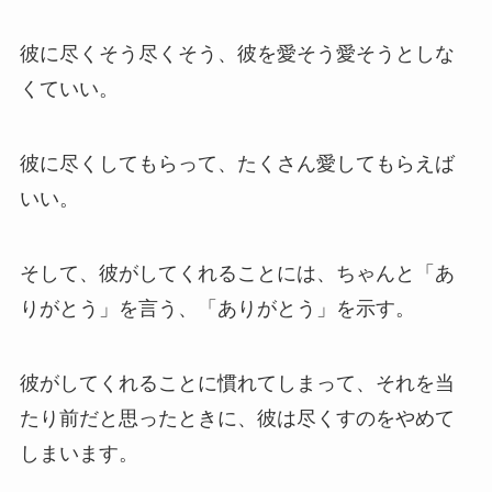
彼に尽くそう尽くそう、彼を愛そう愛そうとしな
くていい。
彼に尽くしてもらって、たくさん愛してもらえば
いい。
そして、彼がしてくれることには、ちゃんと「あ
りがとう」を言う、「ありがとう」を示す。
彼がしてくれることに慣れてしまって、それを当
たり前だと思ったときに、彼は尽くすのをやめて
しまいます。