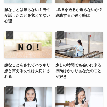
脈なしとは限らない！男性
LINEを送るか送らないか？
が話したことを覚えてない
連絡するか迷う時は
心理
嫌なことをされてハッキリ
少しの時間でも会いに来る
嫌と言える女性は大切にさ
彼氏はかなりあなたのこと
れる
が好き