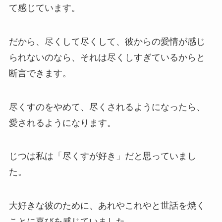
て感じています。
だから、尽くして尽くして、彼からの愛情が感じ
られないのなら、それは尽くしすぎているからと
断言できます。
尽くすのをやめて、尽くされるようになったら、
愛されるようになります。
じつは私は「尽くすが好き」だと思っていまし
た。
大好きな彼のために、あれやこれやと世話を焼く
ことに喜びを感じていました。