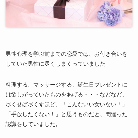
男性心理を学ぶ前までの恋愛では、お付き合いを
していた男性に尽くしまくっていました。
料理する、マッサージする、誕生日プレゼントに
は欲しがっていたものをあげる・・・などなど、
尽くせば尽くすほど、「こんないい女いない！」
「手放したくない！」と思うものだと、間違った
認識をしていました。