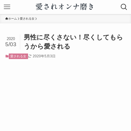
ホーム
愛される女
男性に尽くさない！尽くしてもら
2020
5/03
うから愛される
2020年5月3日
愛される女