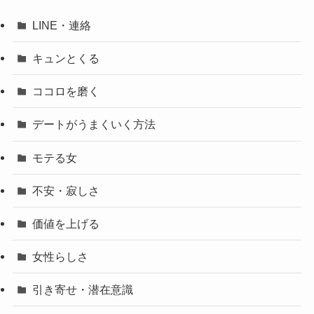
LINE・連絡
キュンとくる
ココロを磨く
デートがうまくいく方法
モテる女
不安・寂しさ
価値を上げる
女性らしさ
引き寄せ・潜在意識