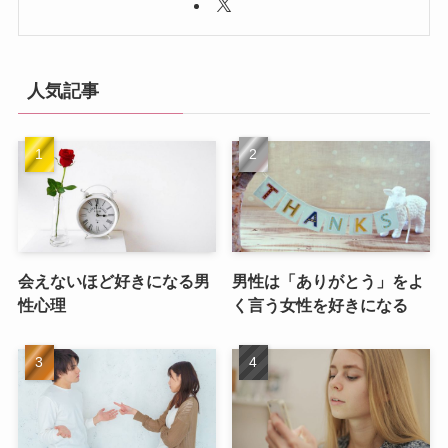
人気記事
会えないほど好きになる男
男性は「ありがとう」をよ
性心理
く言う女性を好きになる