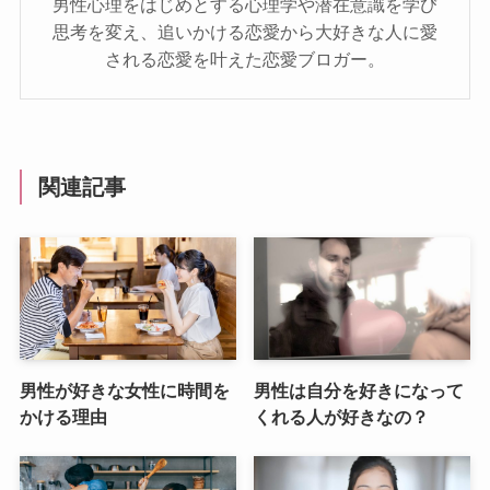
男性心理をはじめとする心理学や潜在意識を学び
思考を変え、追いかける恋愛から大好きな人に愛
される恋愛を叶えた恋愛ブロガー。
関連記事
男性が好きな女性に時間を
男性は自分を好きになって
かける理由
くれる人が好きなの？