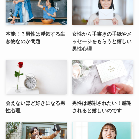
本能！？男性は浮気する生
女性から手書きの手紙やメ
き物なのか問題
ッセージをもらうと嬉しい
男性心理
会えないほど好きになる男
男性は感謝されたい！感謝
性心理
されると嬉しいのです