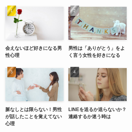
会えないほど好きになる男
男性は「ありがとう」をよ
性心理
く言う女性を好きになる
脈なしとは限らない！男性
LINEを送るか送らないか？
が話したことを覚えてない
連絡するか迷う時は
心理