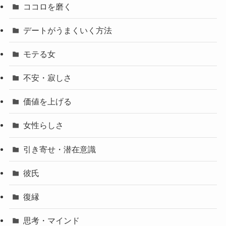
ココロを磨く
デートがうまくいく方法
モテる女
不安・寂しさ
価値を上げる
女性らしさ
引き寄せ・潜在意識
彼氏
復縁
思考・マインド