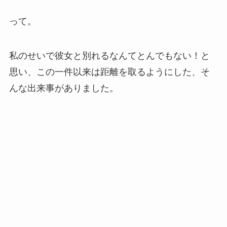
って。
私のせいで彼女と別れるなんてとんでもない！と
思い、この一件以来は距離を取るようにした、そ
んな出来事がありました。