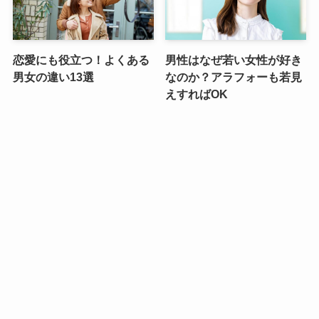
恋愛にも役立つ！よくある
男性はなぜ若い女性が好き
男女の違い13選
なのか？アラフォーも若見
えすればOK