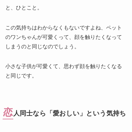
と、ひとこと。
この気持ちはわからなくもないですよね、ペット
のワンちゃんが可愛くって、顔を触りたくなって
しまうのと同じなのでしょう。
小さな子供が可愛くて、思わず顔を触りたくなる
と同じです。
恋
人同士なら「愛おしい」という気持ち