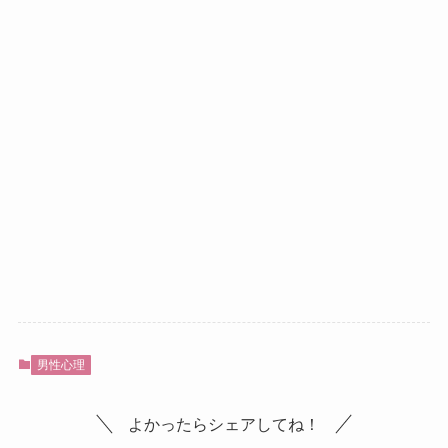
男性心理
よかったらシェアしてね！