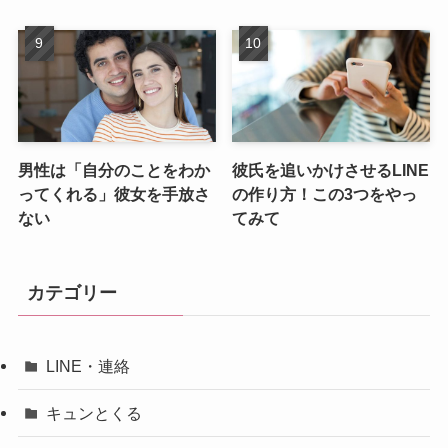
男性は「自分のことをわか
彼氏を追いかけさせるLINE
ってくれる」彼女を手放さ
の作り方！この3つをやっ
ない
てみて
カテゴリー
LINE・連絡
キュンとくる