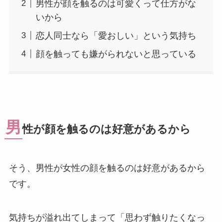
男性が顔を触るのは可愛くって仕方がな
いから
恋人同士なら「愛おしい」という気持ち
顔を触っても嫌がられないと思っている
男
性が顔を触るのは好意があるから
そう、男性が女性の顔を触るのは好意があるから
です。
気持ちが溢れ出てしまって「思わず触りたくなっ