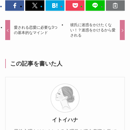
彼氏に迷惑をかけたくな
愛される恋愛に必要な3つ
い！？迷惑をかけるから愛
の基本的なマインド
される
この記事を書いた人
イトイハナ