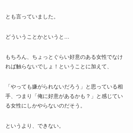
とも言っていました。
どういうことかというと…
もちろん、ちょっとぐらい好意のある女性でなけ
れば触らないでしょ！ということに加えて、
「やっても嫌がられないだろう」と思っている相
手、つまり「俺に好意があるかも？」と感じてい
る女性にしかやらないのだそう。
というより、できない。