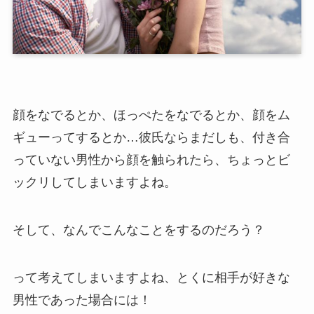
顔をなでるとか、ほっぺたをなでるとか、顔をム
ギューってするとか…彼氏ならまだしも、付き合
っていない男性から顔を触られたら、ちょっとビ
ックリしてしまいますよね。
そして、なんでこんなことをするのだろう？
って考えてしまいますよね、とくに相手が好きな
男性であった場合には！