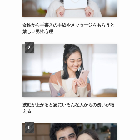
女性から手書きの手紙やメッセージをもらうと
嬉しい男性心理
波動が上がると急にいろんな人からの誘いが増
える