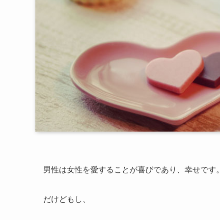
男性は女性を愛することが喜びであり、幸せです
だけどもし、