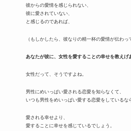
彼からの愛情を感じられない、
彼に愛されていない、
と感じるのであれば、
（もしかしたら、彼なりの精一杯の愛情が伝わっ
あなたが彼に、女性を愛することの幸せを教えげ
女性だって、そうですよね。
男性にめいっぱい愛される恋愛を知らなくて、
いつも男性をめいっぱい愛する恋愛をしているな
愛される幸せより、
愛することに幸せを感じているでしょう。