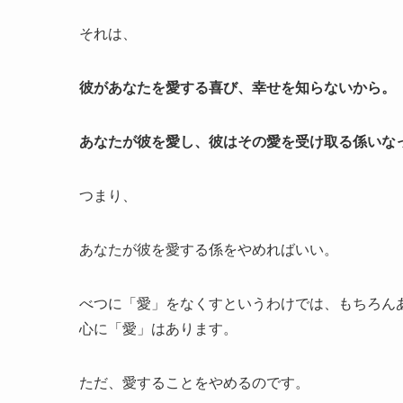
それは、
彼があなたを愛する喜び、幸せを知らないから。
あなたが彼を愛し、彼はその愛を受け取る係いな
つまり、
あなたが彼を愛する係をやめればいい。
べつに「愛」をなくすというわけでは、もちろん
心に「愛」はあります。
ただ、愛することをやめるのです。