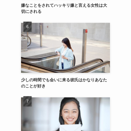
嫌なことをされてハッキリ嫌と言える女性は大
切にされる
少しの時間でも会いに来る彼氏はかなりあなた
のことが好き