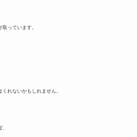
け取っています。
はくれないかもしれません。
ば、