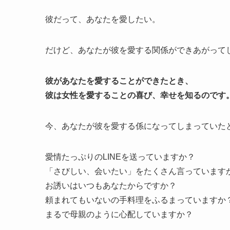
彼だって、あなたを愛したい。
だけど、あなたが彼を愛する関係ができあがって
彼があなたを愛することができたとき、
彼は女性を愛することの喜び、幸せを知るのです
今、あなたが彼を愛する係になってしまっていた
愛情たっぷりのLINEを送っていますか？
「さびしい、会いたい」をたくさん言っています
お誘いはいつもあなたからですか？
頼まれてもいないの手料理をふるまっていますか
まるで母親のように心配していますか？