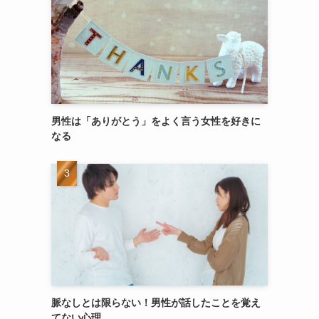
男性は「ありがとう」をよく言う女性を好きに
なる
脈なしとは限らない！男性が話したことを覚え
てない心理