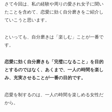
さて今回は、私の経験や周りの愛され女子に聞い
たことを含めて、恋愛に効く自分磨きをご紹介し
ていこうと思います。
といっても、自分磨きは「楽しむ」ことが一番で
す。
恋愛に効く自分磨きも「完璧になること」を目的
とするのではなく、あくまで、一人の時間を楽し
み、充実させることが一番の目的です。
恋愛を制するのは、一人の時間を楽しめる女性だ
から。