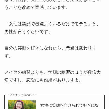
うことを改めて実感しています。
「女性は笑顔で機嫌よくいるだけでモテる」と、
男性が言うぐらいです。
自分の笑顔を好きになれたら、恋愛は変わりま
す。
メイクの練習よりも、笑顔の練習のほうが数倍大
切ですし、恋愛にも効果がありますよ。
あわせて読みたい
女性に笑顔を向けられて好きにな