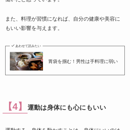
また、料理が習慣になれば、自分の健康や美容に
もいい影響を与えます。
あわせて読みたい
胃袋を掴む！男性は手料理に弱い
【4】
運動は身体にも心にもいい