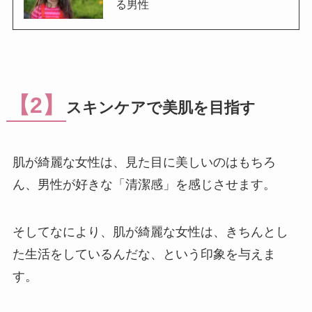
る男性
【2】
スキンケアで美肌を目指す
肌が綺麗な女性は、見た目に美しいのはもちろ
ん、男性が好きな「清潔感」を感じさせます。
そしてなにより、肌が綺麗な女性は、きちんとし
た生活をしているんだな、という印象を与えま
す。