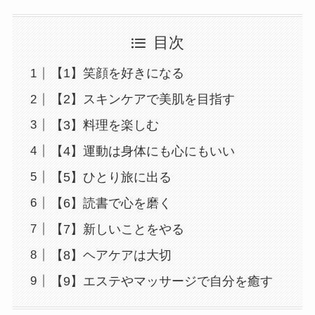
目次
【1】笑顔を好きになる
【2】スキンケアで美肌を目指す
【3】料理を楽しむ
【4】運動は身体にも心にもいい
【5】ひとり旅に出る
【6】読書で心を磨く
【7】新しいことをやる
【8】ヘアケアは大切
【9】エステやマッサージで自分を癒す