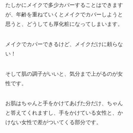
たしかにメイクで多少カバーすることはできます
が、年齢を重ねていくとメイクでカバーしようと
思うと、どうしても厚化粧になってしまいます。
メイクでカバーできるけど、メイクだけに頼らな
い！
そして肌の調子がいいと、気分まで上がるのが女
性です。
お肌はちゃんと手をかけてあげた分だけ、ちゃん
と答えてくれますし、手をかけている女性と、か
けない女性で差がついてくる部分です。