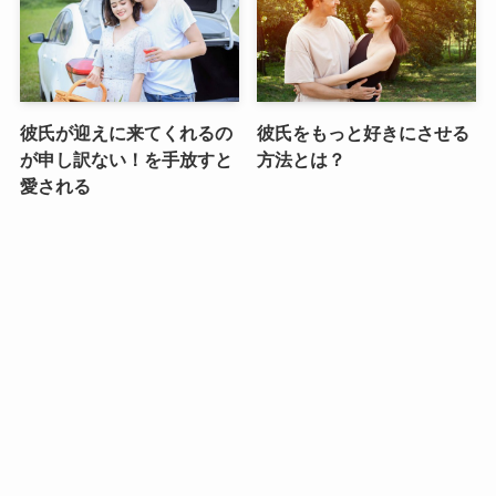
彼氏が迎えに来てくれるの
彼氏をもっと好きにさせる
が申し訳ない！を手放すと
方法とは？
愛される