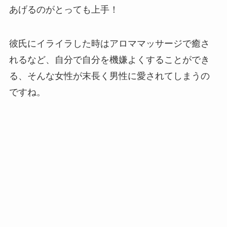
あげるのがとっても上手！
彼氏にイライラした時はアロママッサージで癒さ
れるなど、自分で自分を機嫌よくすることができ
る、そんな女性が末長く男性に愛されてしまうの
ですね。