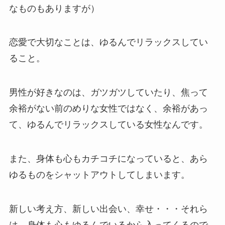
なものもありますが）
恋愛で大切なことは、ゆるんでリラックスしてい
ること。
男性が好きなのは、ガツガツしていたり、焦って
余裕がない前のめりな女性ではなく、余裕があっ
て、ゆるんでリラックスしている女性なんです。
また、身体も心もカチコチになっていると、あら
ゆるものをシャットアウトしてしまいます。
新しい考え方、新しい出会い、幸せ・・・それら
は、身体も心もゆるんでいるから入ってくるので