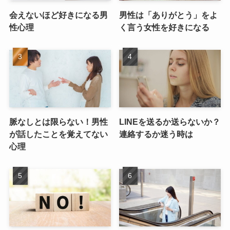
会えないほど好きになる男
男性は「ありがとう」をよ
性心理
く言う女性を好きになる
脈なしとは限らない！男性
LINEを送るか送らないか？
が話したことを覚えてない
連絡するか迷う時は
心理