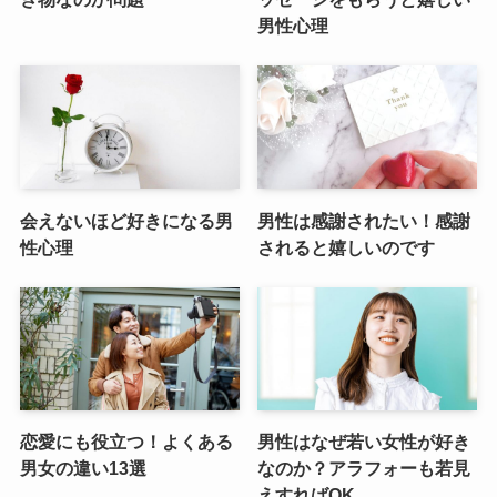
男性心理
会えないほど好きになる男
男性は感謝されたい！感謝
性心理
されると嬉しいのです
恋愛にも役立つ！よくある
男性はなぜ若い女性が好き
男女の違い13選
なのか？アラフォーも若見
えすればOK