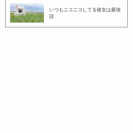
いつもニコニコしてる彼女は最強
説