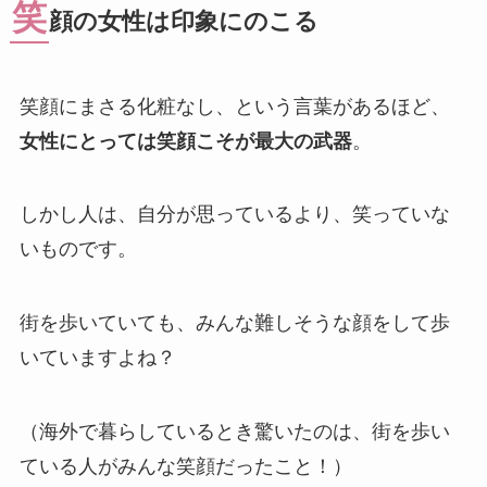
笑
顔の女性は印象にのこる
笑顔にまさる化粧なし、という言葉があるほど、
女性にとっては笑顔こそが最大の武器
。
しかし人は、自分が思っているより、笑っていな
いものです。
街を歩いていても、みんな難しそうな顔をして歩
いていますよね？
（海外で暮らしているとき驚いたのは、街を歩い
ている人がみんな笑顔だったこと！）