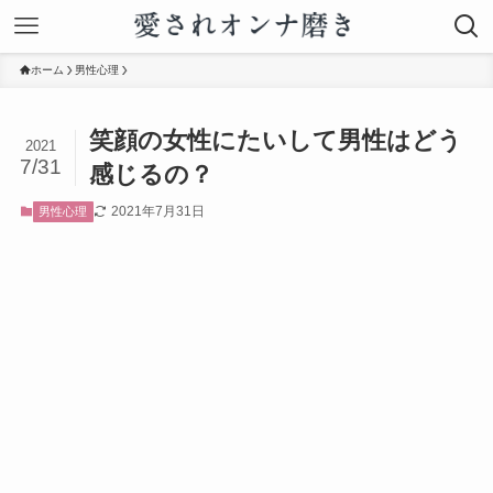
ホーム
男性心理
笑顔の女性にたいして男性はどう
2021
7/31
感じるの？
2021年7月31日
男性心理