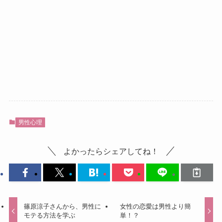
男性心理
よかったらシェアしてね！
篠原涼子さんから、男性に
女性の恋愛は男性より簡
モテる方法を学ぶ
単！？