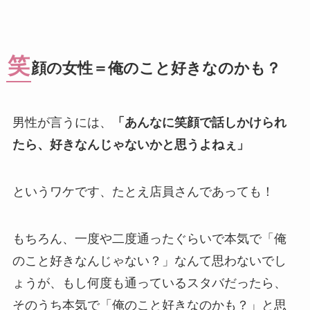
笑
顔の女性＝俺のこと好きなのかも？
男性が言うには、
「あんなに笑顔で話しかけられ
たら、好きなんじゃないかと思うよねぇ」
というワケです、たとえ店員さんであっても！
もちろん、一度や二度通ったぐらいで本気で「俺
のこと好きなんじゃない？」なんて思わないでし
ょうが、もし何度も通っているスタバだったら、
そのうち本気で「俺のこと好きなのかも？」と思