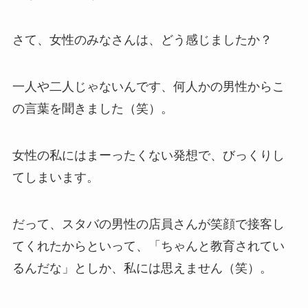
さて、女性のみなさんは、どう感じましたか？
一人や二人じゃないんです、何人かの男性からこ
の言葉を聞きました（笑）。
女性の私にはまーったくない発想で、びっくりし
てしまいます。
だって、スタバの男性の店員さんが笑顔で接客し
てくれたからといって、「ちゃんと教育されてい
るんだな」としか、私には思えません（笑）。