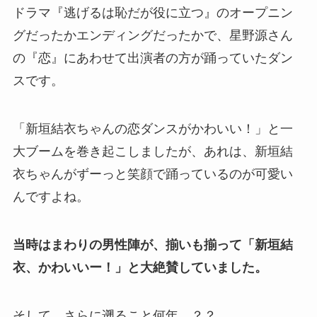
ドラマ『逃げるは恥だが役に立つ』のオープニン
グだったかエンディングだったかで、星野源さん
の『恋』にあわせて出演者の方が踊っていたダン
スです。
「新垣結衣ちゃんの恋ダンスがかわいい！」と一
大ブームを巻き起こしましたが、あれは、新垣結
衣ちゃんがずーっと笑顔で踊っているのが可愛い
んですよね。
当時はまわりの男性陣が、揃いも揃って「新垣結
衣、かわいいー！」と大絶賛していました。
そして、さらに遡ること何年…？？