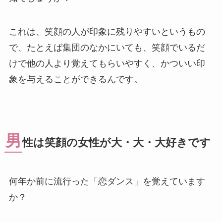
これは、笑顔の人が印象に残りやすいというもの
で、たとえば集団のなかにいても、笑顔でいるだ
けで他の人より覚えてもらいやすく、かついい印
象を与えることができるんです。
男
性は笑顔の女性が大・大・大好きです
何年か前に流行った「恋ダンス」を覚えています
か？