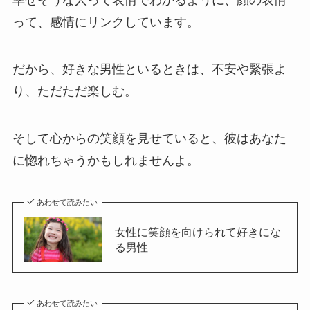
幸せそうな人って表情でわかるように、顔の表情
って、感情にリンクしています。
だから、好きな男性といるときは、不安や緊張よ
り、ただただ楽しむ。
そして心からの笑顔を見せていると、彼はあなた
に惚れちゃうかもしれませんよ。
あわせて読みたい
女性に笑顔を向けられて好きにな
る男性
あわせて読みたい