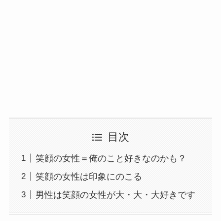
目次
笑顔の女性＝俺のこと好きなのかも？
笑顔の女性は印象にのこる
男性は笑顔の女性が大・大・大好きです