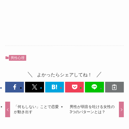
男性心理
よかったらシェアしてね！
「何もしない」ことで恋愛
男性が弱音を吐ける女性の
が動き出す
3つのパターンとは？