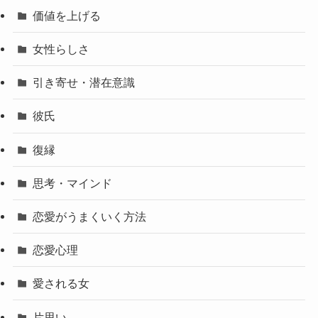
価値を上げる
女性らしさ
引き寄せ・潜在意識
彼氏
復縁
思考・マインド
恋愛がうまくいく方法
恋愛心理
愛される女
片思い