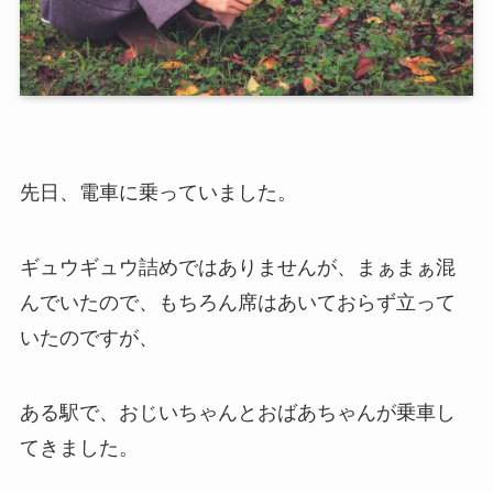
先日、電車に乗っていました。
ギュウギュウ詰めではありませんが、まぁまぁ混
んでいたので、もちろん席はあいておらず立って
いたのですが、
ある駅で、おじいちゃんとおばあちゃんが乗車し
てきました。