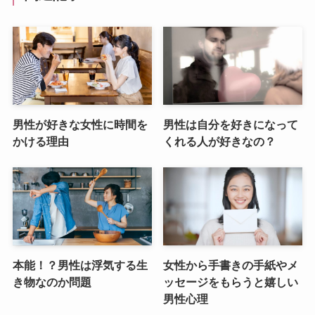
男性が好きな女性に時間を
男性は自分を好きになって
かける理由
くれる人が好きなの？
本能！？男性は浮気する生
女性から手書きの手紙やメ
き物なのか問題
ッセージをもらうと嬉しい
男性心理