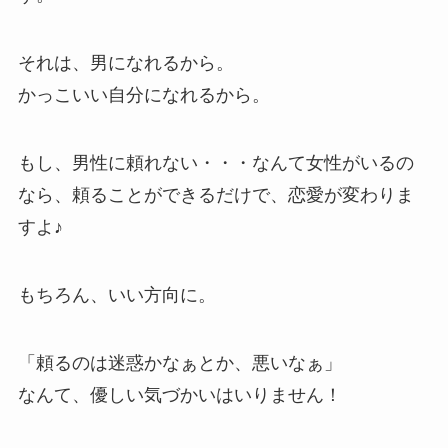
それは、男になれるから。
かっこいい自分になれるから。
もし、男性に頼れない・・・なんて女性がいるの
なら、頼ることができるだけで、恋愛が変わりま
すよ♪
もちろん、いい方向に。
「頼るのは迷惑かなぁとか、悪いなぁ」
なんて、優しい気づかいはいりません！