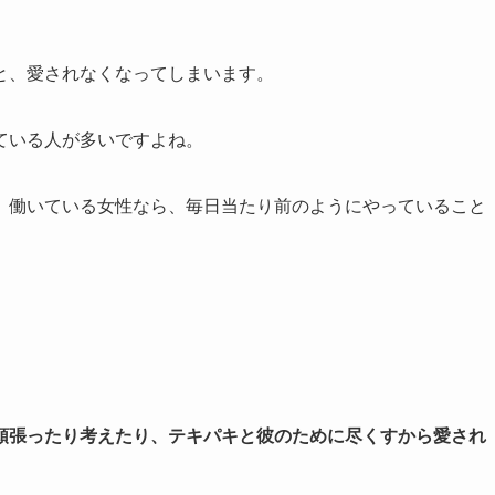
と、愛されなくなってしまいます。
ている人が多いですよね。
、働いている女性なら、毎日当たり前のようにやっていること
頑張ったり考えたり、テキパキと彼のために尽くすから愛され