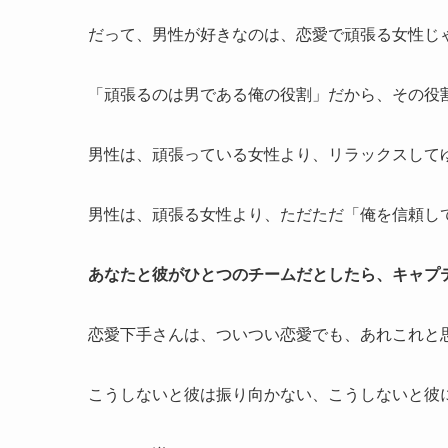
だって、男性が好きなのは、恋愛で頑張る女性じ
「頑張るのは男である俺の役割」だから、その役
男性は、頑張っている女性より、リラックスして
男性は、頑張る女性より、ただただ「俺を信頼し
あなたと彼がひとつのチームだとしたら、キャプ
恋愛下手さんは、ついつい恋愛でも、あれこれと
こうしないと彼は振り向かない、こうしないと彼