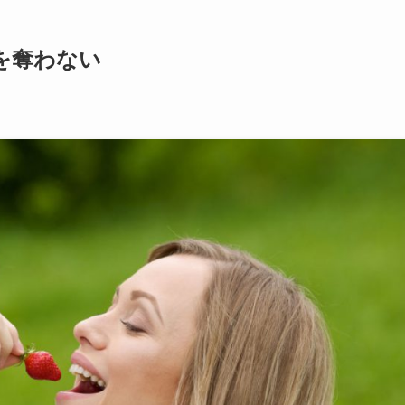
を奪わない