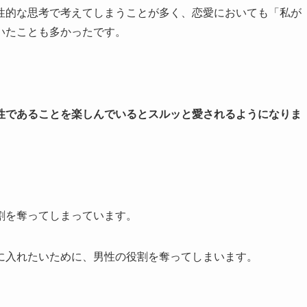
性的な思考で考えてしまうことが多く、恋愛においても「私が
いたことも多かったです。
性であることを楽しんでいるとスルッと愛されるようになりま
割を奪ってしまっています。
に入れたいために、男性の役割を奪ってしまいます。