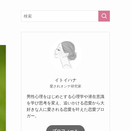
イトイハナ
愛されオンナ研究家
男性心理をはじめとする心理学や潜在意識
を学び思考を変え、追いかける恋愛から大
好きな人に愛される恋愛を叶えた恋愛ブロ
ガー。