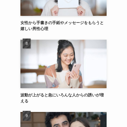
女性から手書きの手紙やメッセージをもらうと
嬉しい男性心理
波動が上がると急にいろんな人からの誘いが増
える