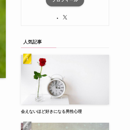
プロフィール
人気記事
会えないほど好きになる男性心理