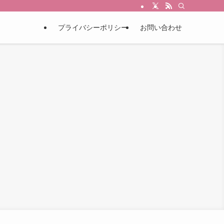
プライバシーポリシー
お問い合わせ