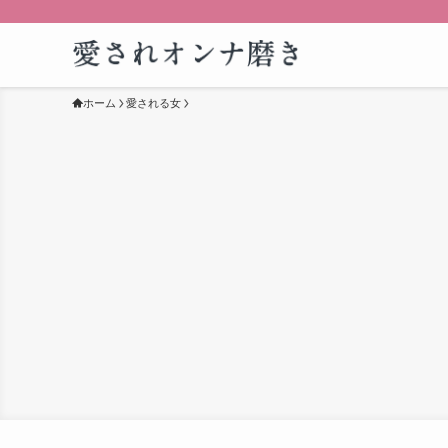
ホーム
愛される女