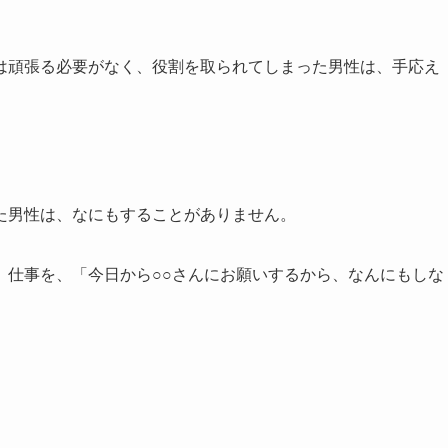
は頑張る必要がなく、役割を取られてしまった男性は、手応え
た男性は、なにもすることがありません。
、仕事を、「今日から○○さんにお願いするから、なんにもしな