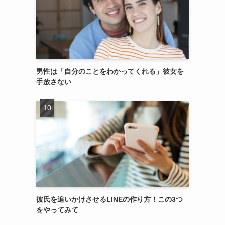
男性は「自分のことをわかってくれる」彼女を
手放さない
彼氏を追いかけさせるLINEの作り方！この3つ
をやってみて