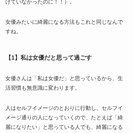
けていなかったのに！！）。
女優みたいに綺麗になる方法もこれと同じなんで
すね。
【1】私は女優だと思って過ごす
女優さんは「私は女優だ」と思っているから、生
活習慣も無意識に変わります。
人はセルフイメージのとおりに行動し、セルフイ
メージ通りの人になっていくので、たとえば「綺
麗になりたい」と思っている人でも、綺麗になる