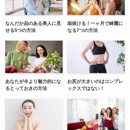
なんだか品のある美人に見
垢抜ける！一ヶ月で綺麗に
せる5つの方法
なる7つの方法
あなたが今より魅力的にな
お尻が大きいのはコンプレ
るとっておきの方法
ックスではない！