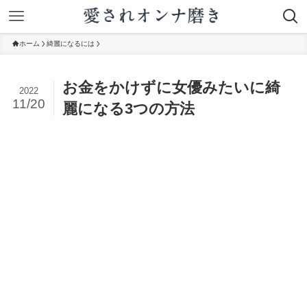
ホーム
綺麗になるには
お金をかけずに女優みたいに綺
2022
11/20
麗になる3つの方法