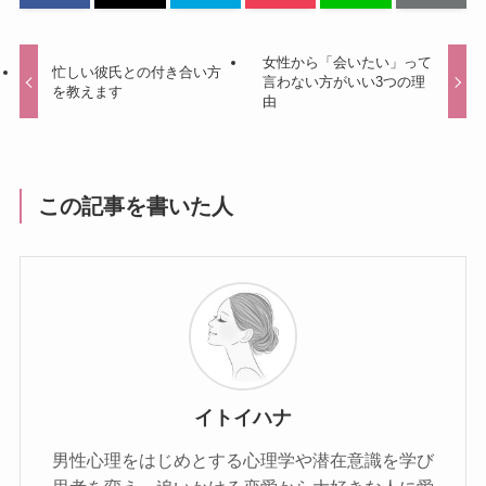
女性から「会いたい」って
忙しい彼氏との付き合い方
言わない方がいい3つの理
を教えます
由
この記事を書いた人
イトイハナ
男性心理をはじめとする心理学や潜在意識を学び