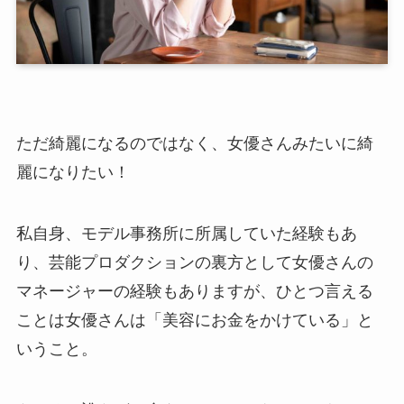
ただ綺麗になるのではなく、女優さんみたいに綺
麗になりたい！
私自身、モデル事務所に所属していた経験もあ
り、芸能プロダクションの裏方として女優さんの
マネージャーの経験もありますが、ひとつ言える
ことは女優さんは「美容にお金をかけている」と
いうこと。