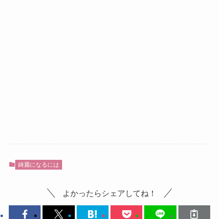
綺麗になるには
よかったらシェアしてね！