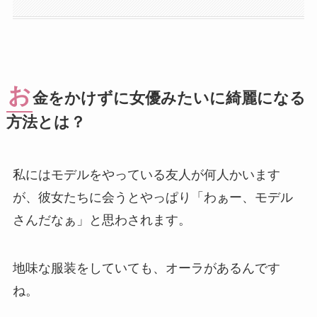
お
金をかけずに女優みたいに綺麗になる
方法とは？
私にはモデルをやっている友人が何人かいます
が、彼女たちに会うとやっぱり「わぁー、モデル
さんだなぁ」と思わされます。
地味な服装をしていても、オーラがあるんです
ね。