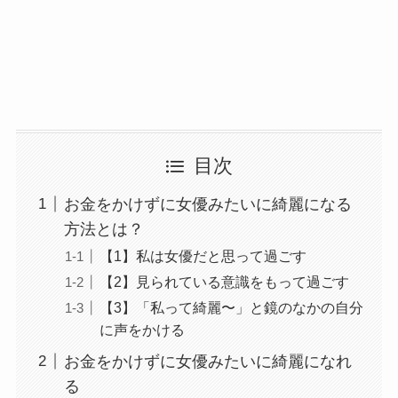
目次
お金をかけずに女優みたいに綺麗になる
方法とは？
【1】私は女優だと思って過ごす
【2】見られている意識をもって過ごす
【3】「私って綺麗〜」と鏡のなかの自分
に声をかける
お金をかけずに女優みたいに綺麗になれ
る