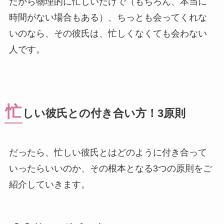
だから物理的に忙しいだけで（もちろん、本当に
時間がない場合もある）、ちっとも会ってくれな
いのなら、その彼氏は、忙しくなくても会わない
人です。
忙
しい彼氏との付き合い方！3原則
だったら、忙しい彼氏とはどのように付き合って
いったらいいのか、その根本となる3つの原則をご
紹介していきます。