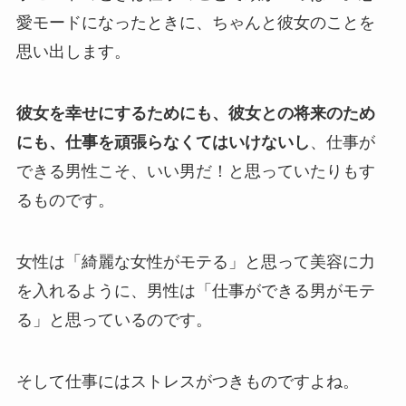
愛モードになったときに、ちゃんと彼女のことを
思い出します。
彼女を幸せにするためにも、彼女との将来のため
にも、仕事を頑張らなくてはいけないし
、仕事が
できる男性こそ、いい男だ！と思っていたりもす
るものです。
女性は「綺麗な女性がモテる」と思って美容に力
を入れるように、男性は「仕事ができる男がモテ
る」と思っているのです。
そして仕事にはストレスがつきものですよね。