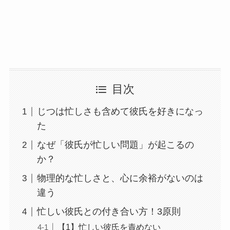
目次
じつは忙しさも含めて彼氏を好きになっ
た
なぜ「彼氏が忙しい問題」が起こるの
か？
物理的な忙しさと、心に余裕がないのは
違う
忙しい彼氏との付き合い方！3原則
【1】忙しい彼氏を責めない