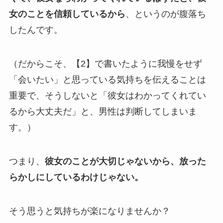
女のことを信頼しているから
、というのが腹落ち
したんです。
（だからこそ、【2】で書いたように我慢をせず
「会いたい」と思っている気持ちを伝えることは
重要で、そうしないと「彼女はわかってくれてい
るから大丈夫だ」と、男性は判断してしまいま
す。）
つまり、
彼女のことが大切じゃないから、放った
らかしにしているわけじゃない。
そう思うと気持ちが楽になりませんか？