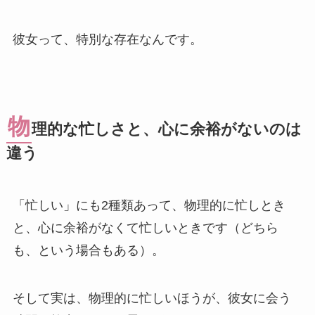
彼女って、特別な存在なんです。
物
理的な忙しさと、心に余裕がないのは
違う
「忙しい」にも2種類あって、物理的に忙しとき
と、心に余裕がなくて忙しいときです（どちら
も、という場合もある）。
そして実は、物理的に忙しいほうが、彼女に会う