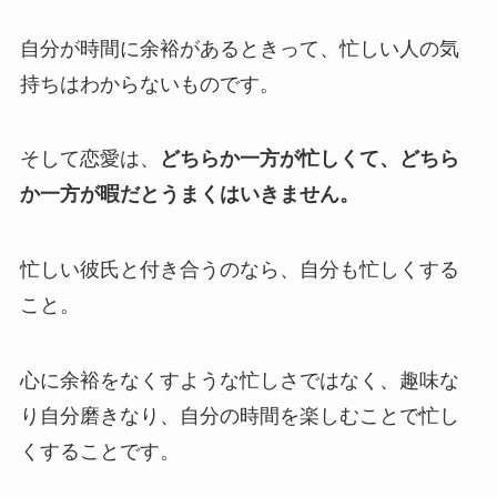
自分が時間に余裕があるときって、忙しい人の気
持ちはわからないものです。
そして恋愛は、
どちらか一方が忙しくて、どちら
か一方が暇だとうまくはいきません。
忙しい彼氏と付き合うのなら、自分も忙しくする
こと。
心に余裕をなくすような忙しさではなく、趣味な
り自分磨きなり、自分の時間を楽しむことで忙し
くすることです。