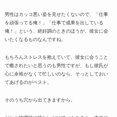
男性はカッコ悪い姿を見せたくないので、「仕事
を頑張ってる俺！」「仕事で成果を出している
俺！」という、絶好調のときのほうが、彼女に会
いたくなるものなんですね。
もちろんストレスを抱えていて、彼女に会うこと
で癒されたいと思うのも男性ですが、もし彼氏が
心に余裕がなくて忙しいのなら、そっとしておい
てあげるのがベスト。
そのうち穴から出てきますから。