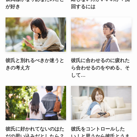
が好き
回するには
彼氏と別れるべきか迷うと
彼氏に合わせるのに疲れた
きの考え方
ら合わせるのをやめる、そ
して…
彼氏に好かれてないのはた
彼氏をコントロールした
だの思い込みだとしたら？
い！と思うから彼氏とうま