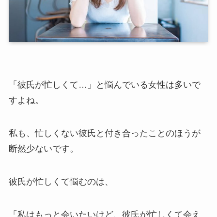
「彼氏が忙しくて…」と悩んでいる女性は多いで
すよね。
私も、忙しくない彼氏と付き合ったことのほうが
断然少ないです。
彼氏が忙しくて悩むのは、
「私はもっと会いたいけど、彼氏が忙しくて会え