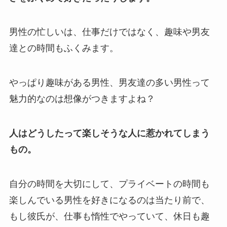
男性の忙しいは、仕事だけではなく、趣味や男友
達との時間もふくみます。
やっぱり趣味がある男性、男友達の多い男性って
魅力的なのは想像がつきますよね？
人はどうしたって楽しそうな人に惹かれてしまう
もの。
自分の時間を大切にして、プライベートの時間も
楽しんでいる男性を好きになるのは当たり前で、
もし彼氏が、仕事も惰性でやっていて、休日も趣