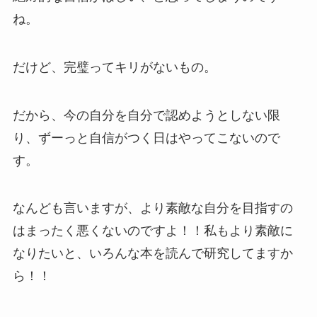
ね。
だけど、完璧ってキリがないもの。
だから、今の自分を自分で認めようとしない限
り、ずーっと自信がつく日はやってこないので
す。
なんども言いますが、より素敵な自分を目指すの
はまったく悪くないのですよ！！私もより素敵に
なりたいと、いろんな本を読んで研究してますか
ら！！