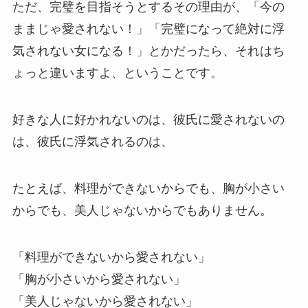
ただ、完璧を目指そうとするその理由が、「今の
ままじゃ愛されない！」「完璧になって絶対に浮
気されない女になる！」とかだったら、それはち
ょっと違いますよ、ということです。
好きな人に好かれないのは、彼氏に愛されないの
は、彼氏に浮気されるのは、
たとえば、料理ができないからでも、胸が小さい
からでも、美人じゃないからでもありません。
「料理ができないから愛されない」
「胸が小さいから愛されない」
「美人じゃないから愛されない」