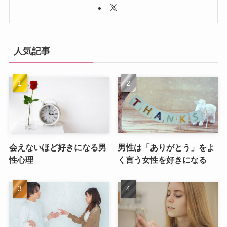
人気記事
会えないほど好きになる男
男性は「ありがとう」をよ
性心理
く言う女性を好きになる