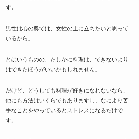
す。
男性は心の奥では、女性の上に立ちたいと思って
いるから。
とはいうものの、たしかに料理は、できないより
はできたほうがいいかもしれません。
だけど、どうしても料理が好きになれないなら、
他にも方法はいくらでもありますし、なにより苦
手なことをやっているとストレスになるだけで
す。