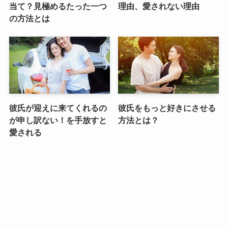
当て？見極めるたった一つ
理由、愛されない理由
の方法とは
彼氏が迎えに来てくれるの
彼氏をもっと好きにさせる
が申し訳ない！を手放すと
方法とは？
愛される