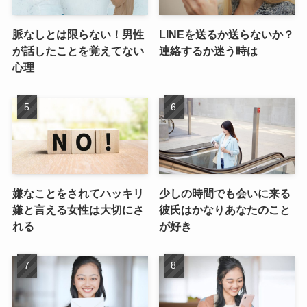
脈なしとは限らない！男性
LINEを送るか送らないか？
が話したことを覚えてない
連絡するか迷う時は
心理
嫌なことをされてハッキリ
少しの時間でも会いに来る
嫌と言える女性は大切にさ
彼氏はかなりあなたのこと
れる
が好き