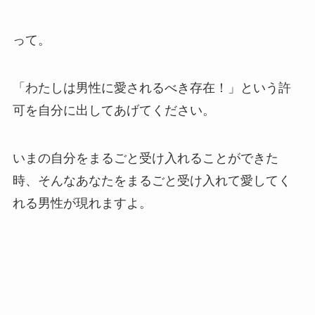
って。
「わたしは男性に愛されるべき存在！」という許
可を自分に出してあげてください。
いまの自分をまるごと受け入れることができた
時、そんなあなたをまるごと受け入れて愛してく
れる男性が現れますよ。