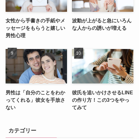
女性から手書きの手紙やメ
波動が上がると急にいろん
ッセージをもらうと嬉しい
な人からの誘いが増える
男性心理
男性は「自分のことをわか
彼氏を追いかけさせるLINE
ってくれる」彼女を手放さ
の作り方！この3つをやっ
ない
てみて
カテゴリー