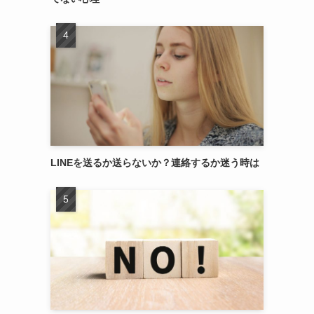
LINEを送るか送らないか？連絡するか迷う時は