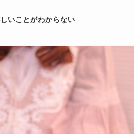
嬉しいことがわからない