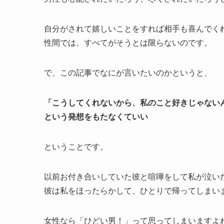
自分がされて嬉しいことをすれば相手も喜んでく
性間では、すべてがそうとは限らないのです。
で、この記事でなにが言いたいのかというと、
「こうしてくれないから、私のこと好きじゃない
という発想をもたなくていい
ということです。
以前お付き合いしていた彼と喧嘩をして私が泣い
彼は私をほったらかして、ひとりで帰ってしまい
女性なら「ひどい男！」って思ってしまいますよ