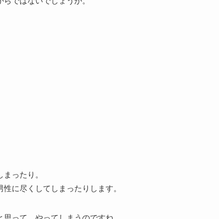
からではないでしょうか。
しまったり。
男性に尽くしてしまったりします。
と思って、やってしまうのですね。