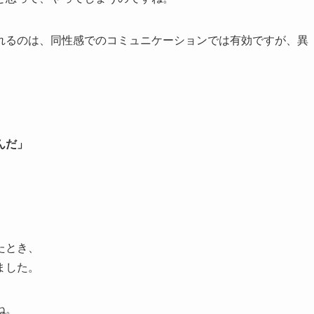
れるのは、同性感でのコミュニケーションでは有効ですが、異
んだ」
たとき、
ました。
ね。