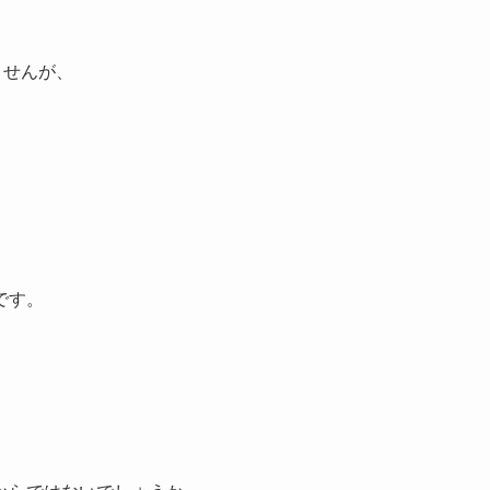
ませんが、
です。