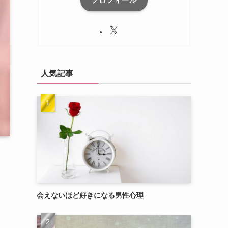
プロフィール
人気記事
会えないほど好きになる男性心理