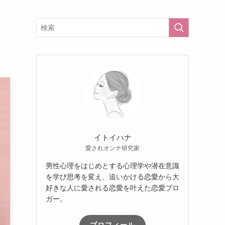
イトイハナ
愛されオンナ研究家
男性心理をはじめとする心理学や潜在意識
を学び思考を変え、追いかける恋愛から大
好きな人に愛される恋愛を叶えた恋愛ブロ
ガー。