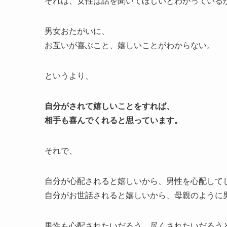
それは、女性は話を聞いてほしいとわかっている
男女おたがいに、
お互いが喜ぶこと、嬉しいことがわからない。
というより、
自分がされて嬉しいことをすれば、
相手も喜んでくれると思っています。
それで、
自分が心配されると嬉しいから、男性を心配して
自分がお世話されると嬉しいから、母親のように
男性も心配されたいだろう、尽くされたいだろう