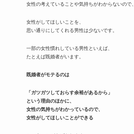
女性の考えていることや気持ちがわからないので
女性がしてほしいことを、
思い通りにしてくれる男性は少ないです。
一部の女性慣れしている男性といえば、
たとえば既婚者がいます。
既婚者がモテるのは
「ガツガツしておらす余裕があるから」
という理由のほかに、
女性の気持ちがわかっているので、
女性がしてほしいことができる