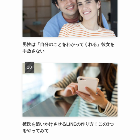
男性は「自分のことをわかってくれる」彼女を
手放さない
彼氏を追いかけさせるLINEの作り方！この3つ
をやってみて