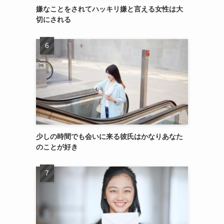
嫌なことをされてハッキリ嫌と言える女性は大
切にされる
少しの時間でも会いに来る彼氏はかなりあなた
のことが好き