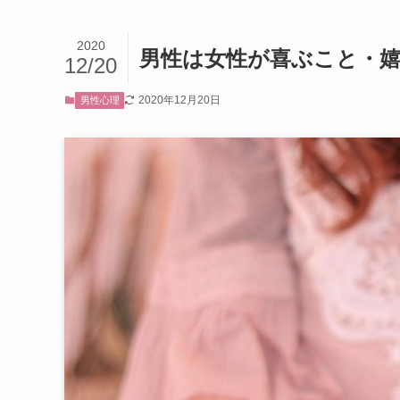
2020
男性は女性が喜ぶこと・
12/20
2020年12月20日
男性心理