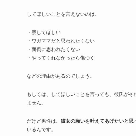
してほしいことを言えないのは、
・察してほしい
・ワガママだと思われたくない
・面倒に思われたくない
・やってくれなかったら傷つく
などの理由があるのでしょう。
もしくは、してほしいことを言っても、彼氏がそ
ません。
だけど男性は、
彼女の願いを叶えてあげたいと思
いるんです。