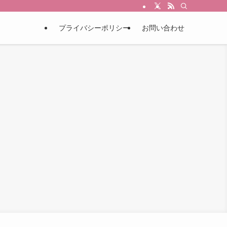
プライバシーポリシー
お問い合わせ