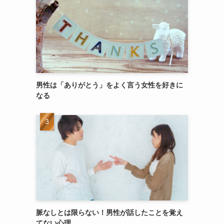
男性は「ありがとう」をよく言う女性を好きに
なる
脈なしとは限らない！男性が話したことを覚え
てない心理