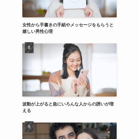
女性から手書きの手紙やメッセージをもらうと
嬉しい男性心理
波動が上がると急にいろんな人からの誘いが増
える