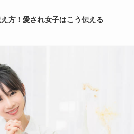
伝え方！愛され女子はこう伝える