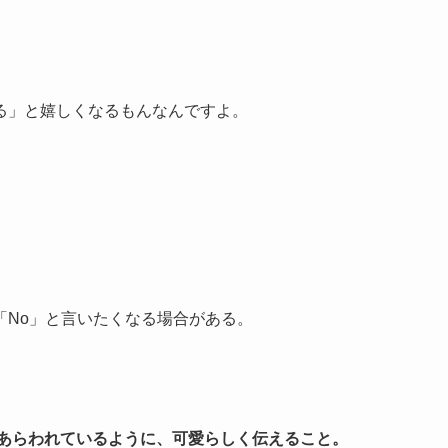
る」と嬉しくなるもんなんですよ。
「No」と言いたくなる場合がある。
にあらわれているように、可愛らしく伝えること。