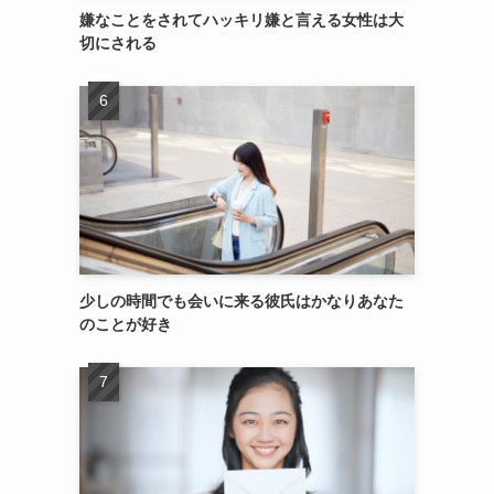
嫌なことをされてハッキリ嫌と言える女性は大
切にされる
少しの時間でも会いに来る彼氏はかなりあなた
のことが好き