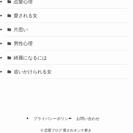
恋愛心理
愛される女
片思い
男性心理
綺麗になるには
追いかけられる女
プライバシーポリシー
お問い合わせ
©
恋愛ブログ 愛されオンナ磨き.