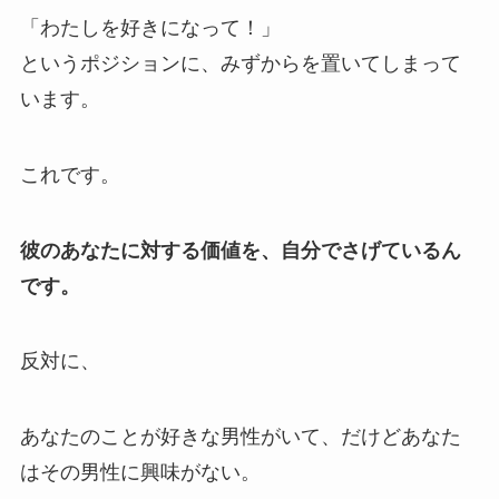
「わたしを好きになって！」
というポジションに、みずからを置いてしまって
います。
これです。
彼のあなたに対する価値を、自分でさげているん
です。
反対に、
あなたのことが好きな男性がいて、だけどあなた
はその男性に興味がない。