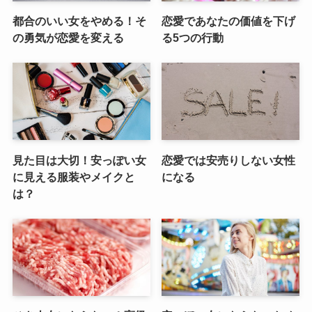
都合のいい女をやめる！そ
恋愛であなたの価値を下げ
の勇気が恋愛を変える
る5つの行動
見た目は大切！安っぽい女
恋愛では安売りしない女性
に見える服装やメイクと
になる
は？