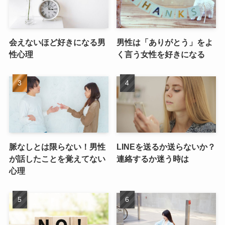
会えないほど好きになる男
男性は「ありがとう」をよ
性心理
く言う女性を好きになる
脈なしとは限らない！男性
LINEを送るか送らないか？
が話したことを覚えてない
連絡するか迷う時は
心理