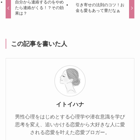
自分から連絡するのをやめ
引き寄せの法則のコツ！お
たら連絡がくる！？その効
金も愛もあって豊だなぁ
果は？
この記事を書いた人
イトイハナ
男性心理をはじめとする心理学や潜在意識を学び
思考を変え、追いかける恋愛から大好きな人に愛
される恋愛を叶えた恋愛ブロガー。