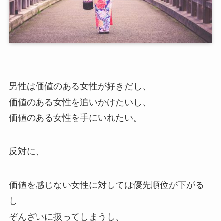
男性は価値のある女性が好きだし、
価値のある女性を追いかけたいし、
価値のある女性を手にいれたい。
反対に、
価値を感じない女性に対しては優先順位が下がる
し
ぞんざいに扱ってしまうし、