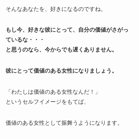
そんなあなたを、好きになるのですね。
もし今、好きな彼にとって、自分の価値がさがっ
ているな・・・
と思うのなら、今からでも遅くありません。
彼にとって価値のある女性になりましょう。
「わたしは価値のある女性なんだ！」
というセルフイメージをもてば、
価値のある女性として振舞うようになります。